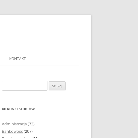
KONTAKT
Ć TEMAT PRACY
EJ?
Szukaj:
AĆ I OPRACOWYWAĆ
 DO PRACY
EJ?
KIERUNKI STUDIÓW
RÓDEŁ
Administracja
(73)
FICZNYCH
Bankowość
(207)