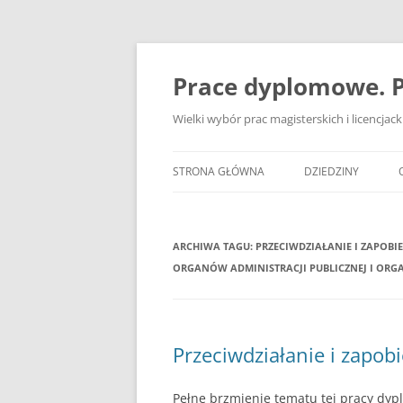
Przejdź
do
treści
Prace dyplomowe. P
Wielki wybór prac magisterskich i licencja
STRONA GŁÓWNA
DZIEDZINY
ADMINISTRACJA
ARCHIWA TAGU:
PRZECIWDZIAŁANIE I ZAPOBI
BANKOWOŚĆ
ORGANÓW ADMINISTRACJI PUBLICZNEJ I ORG
BEZPIECZEŃSTWO
DZIENNIKARSTWO
Przeciwdziałanie i zapob
EKOLOGIA
EKONOMIA
Pełne brzmienie tematu tej pracy dy