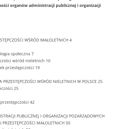
ZAWARTOŚĆ
ości organów administracji publicznej i organizacji
DYPLOMOW
ESTETYKA 
WYRÓŻNIEN
CZCIONKA, 
RZESTĘPCZOŚCI WŚRÓD MAŁOLETNICH 4
WIELKOŚĆ 
ologia społeczna 7
STRUKTURA
czości wśród nieletnich 10
DYPLOMOW
tek przestępczości 19
STYL PRAC
IA PRZESTĘPCZOŚCI WŚRÓD NIELETNICH W POLSCE 25
czości 25
STRONA TY
SPORT
DYPLOMOW
 przestępczości 42
SPIS TREŚC
DYPLOMOW
YCZNY
ISTRACJI PUBLICZNEJ I ORGANIZACJI POZARZĄDOWYCH
U PRZESTĘPCZOŚCI MAŁOLETNICH 50
WSTĘP PRA