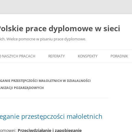
olskie prace dyplomowe w sieci
ckich. Wielce pomocne w pisaniu prace dyplomowe.
O NASZYCH PRACACH
REFERATY
KONSPEKTY
PORADNIK
JAK WYBRA
DYPLOMOW
EGANIE PRZESTĘPCZOŚCI MAŁOLETNICH W DZIAŁALNOŚCI
ANIZACJI POZARZĄDOWYCH
JAK ZBIER
MATERIAŁY
DYPLOMOW
ieganie przestępczości małoletnich
ANALIZA Ź
BIBLIOGRA
plomowej:
Przeciwdziałanie i zapobieganie