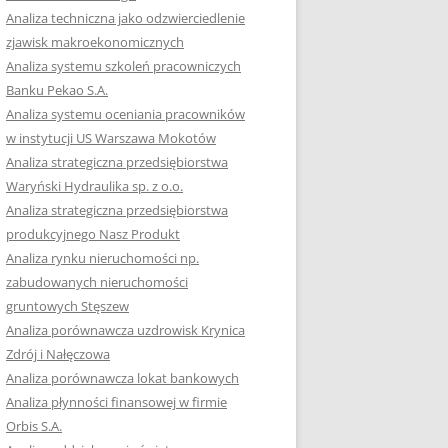
RACĘ DYPLOMOWĄ
Analiza techniczna jako odzwierciedlenie
zjawisk makroekonomicznych
OTOWAĆ SIĘ DO
Analiza systemu szkoleń pracowniczych
GZAMINU
Banku Pekao S.A.
EGO?
Analiza systemu oceniania pracowników
W PRACACH
w instytucji US Warszawa Mokotów
YCH
Analiza strategiczna przedsiębiorstwa
Waryński Hydraulika sp. z o.o.
OTOWAĆ SIĘ DO
Analiza strategiczna przedsiębiorstwa
ACY DYPLOMOWEJ
produkcyjnego Nasz Produkt
Analiza rynku nieruchomości np.
zabudowanych nieruchomości
gruntowych Stęszew
Analiza porównawcza uzdrowisk Krynica
Zdrój i Nałęczowa
Analiza porównawcza lokat bankowych
Analiza płynności finansowej w firmie
Orbis S.A.