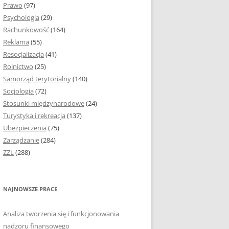
Prawo
(97)
I PODROZDZIAŁY
Psychologia
(29)
Rachunkowość
(164)
IE PRACY
Reklama
(55)
EJ
Resocjalizacja
(41)
Rolnictwo
(25)
IA
Samorząd terytorialny
(140)
KÓW, TABEL I
Socjologia
(72)
ÓW
Stosunki międzynarodowe
(24)
Turystyka i rekreacja
(137)
CYTATY
Ubezpieczenia
(75)
Zarządzanie
(284)
SUNKI ORAZ WYKRESY
ZZL
(288)
ACY DYPLOMOWEJ I
NAJNOWSZE PRACE
NIE AUTORA PRACY
Analiza tworzenia się i funkcjonowania
TÓRE POMOGĄ CI
nadzoru finansowego