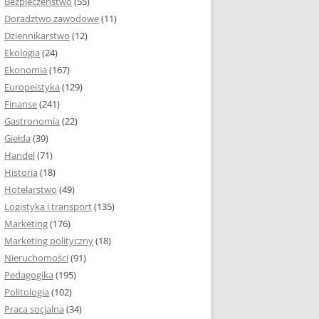
Bezpieczeństwo
(55)
 I ROZMIAR PRACY
Doradztwo zawodowe
(11)
EJ
Dziennikarstwo
(12)
PRACY DYPLOMOWEJ –
Ekologia
(24)
IA, NUMEROWANIE
Ekonomia
(167)
Europeistyka
(129)
MARGINESY I
Finanse
(241)
STRON
Gastronomia
(22)
Giełda
(39)
 AKAPITU W PRACY
Handel
(71)
EJ
Historia
(18)
Y DYPLOMOWEJ
Hotelarstwo
(49)
Logistyka i transport
(135)
TUŁOWA PRACY
Marketing
(176)
EJ
Marketing polityczny
(18)
Nieruchomości
(91)
I W PRACY
Pedagogika
(195)
EJ
Politologia
(102)
Praca socjalna
(34)
CY DYPLOMOWEJ