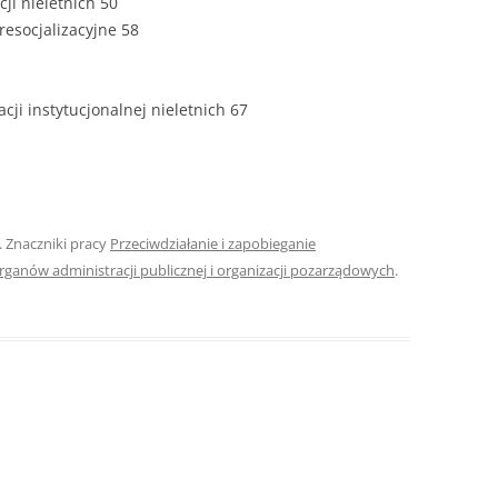
ji nieletnich 50
resocjalizacyjne 58
ROZDZIAŁY 
ZAKOŃCZEN
DYPLOMOW
cji instytucjonalnej nieletnich 67
BIBLIOGRAF
SPIS RYSUN
ZAŁĄCZNIK
. Znaczniki pracy
Przeciwdziałanie i zapobieganie
PRZYPISY, 
organów administracji publicznej i organizacji pozarządowych
.
TABELE, RY
OPRAWA PR
ILOŚĆ KOPII
RIALNY
OŚWIADCZE
KSIĄŻKI, K
EACJA