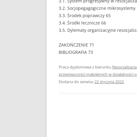
3.1. System progresywny w resocjalizac
3.2. Socjopegagogiczne mikrosystemy 
PEDAGOGIKA
3.3. Środek poprawczy 65
3.4. Środki lecznicze 66
POLITOLOGIA
3.5. Dylematy organizacyjne resocjaliza
PRAWO
ZAKOŃCZENIE 71
PSYCHOLOGIA
BIBLIOGRAFIA 73
RACHUNKOWOŚĆ
Praca dyplomowa z kierunku
Resocjalizacja
REKLAMA
przestępczości małoletnich w działalności 
Dodana do serwisu
22 stycznia 2022
.
RESOCJALIZACJA
ROLNICTWO
SAMORZĄD TERYTO
SOCJOLOGIA
TURYSTYKA I REKR