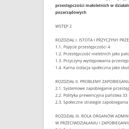
przestępczości małoletnich w działaln
EUROPEISTYKA
pozarządowych
FINANSE
WSTĘP 2
GASTRONOMIA
ROZDZIAŁ I. ISTOTA I PRZYCZYNY P
GIEŁDA
1.1. Pojęcie przestępczości 4
1.2. Przestępczość nieletnich jako pat
HANDEL
1.3. Przyczyny występowania przestęp
1.4. Karna izolacja społeczna jako sku
HISTORIA
HOTELARSTWO
ROZDZIAŁ II. PROBLEMY ZAPOBIEGAN
2.1. Systemowe zapobieganie przestęp
LOGISTYKA I TRAN
2.2. Polityka prewencyjna państwa 33
2.3. Społeczne strategie zapobiegania
MARKETING
MARKETING POLIT
ROZDZIAŁ III. ROLA ORGANÓW ADMIN
W PRZECIWDZIAŁANIU I ZAPOBIEGANI
NIERUCHOMOŚCI