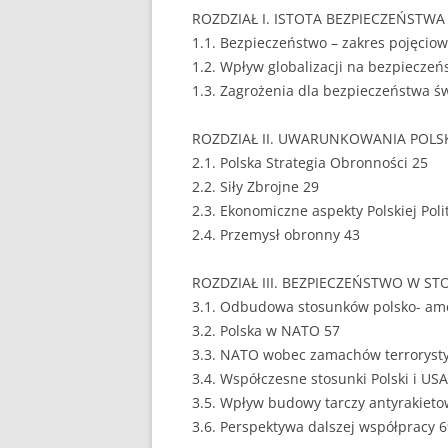
ROZDZIAŁ I. ISTOTA BEZPIECZEŃSTWA
EUROPEISTYKA
1.1. Bezpieczeństwo – zakres pojęciow
1.2. Wpływ globalizacji na bezpieczeń
FINANSE
1.3. Zagrożenia dla bezpieczeństwa ś
GASTRONOMIA
ROZDZIAŁ II. UWARUNKOWANIA POLSK
GIEŁDA
2.1. Polska Strategia Obronności 25
2.2. Siły Zbrojne 29
HANDEL
2.3. Ekonomiczne aspekty Polskiej Pol
2.4. Przemysł obronny 43
HISTORIA
HOTELARSTWO
ROZDZIAŁ III. BEZPIECZEŃSTWO W S
3.1. Odbudowa stosunków polsko- am
LOGISTYKA I TRAN
3.2. Polska w NATO 57
3.3. NATO wobec zamachów terroryst
MARKETING
3.4. Współczesne stosunki Polski i USA
MARKETING POLIT
3.5. Wpływ budowy tarczy antyrakieto
3.6. Perspektywa dalszej współpracy 
NIERUCHOMOŚCI