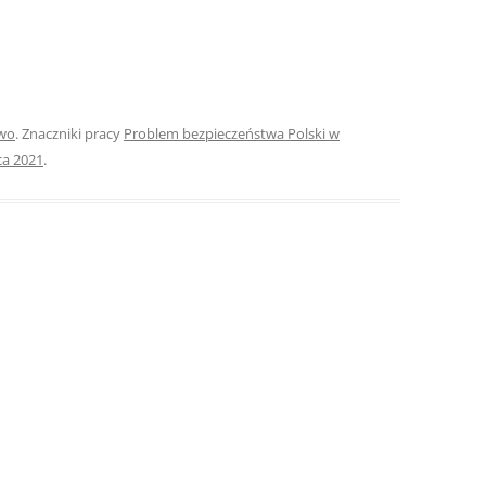
ROZDZIAŁY 
ZAKOŃCZEN
DYPLOMOW
two
. Znaczniki pracy
Problem bezpieczeństwa Polski w
BIBLIOGRAF
pca 2021
.
SPIS RYSUN
ZAŁĄCZNIK
PRZYPISY, 
TABELE, RY
OPRAWA PR
ILOŚĆ KOPII
RIALNY
OŚWIADCZE
KSIĄŻKI, K
EACJA