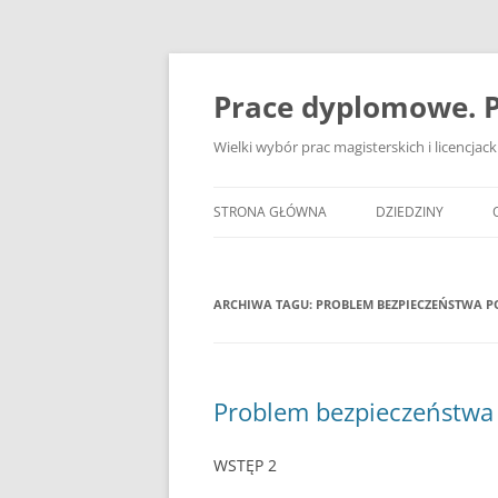
Przejdź
do
treści
Prace dyplomowe. P
Wielki wybór prac magisterskich i licencja
STRONA GŁÓWNA
DZIEDZINY
ADMINISTRACJA
ARCHIWA TAGU:
PROBLEM BEZPIECZEŃSTWA P
BANKOWOŚĆ
BEZPIECZEŃSTWO
DZIENNIKARSTWO
Problem bezpieczeństwa 
EKOLOGIA
WSTĘP 2
EKONOMIA