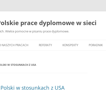
olskie prace dyplomowe w sieci
ckich. Wielce pomocne w pisaniu prace dyplomowe.
O NASZYCH PRACACH
REFERATY
KONSPEKTY
PORADNIK
JAK WYBRA
DYPLOMOW
OLSKI W STOSUNKACH Z USA
JAK ZBIER
MATERIAŁY
DYPLOMOW
Polski w stosunkach z USA
ANALIZA Ź
BIBLIOGRA