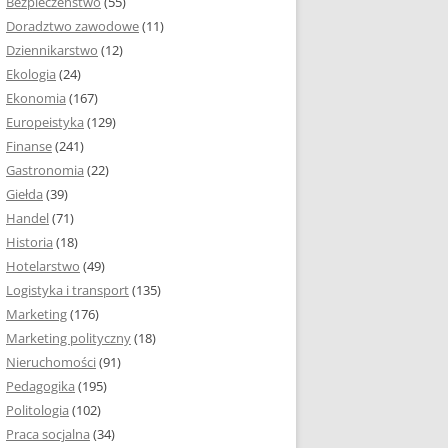
Bezpieczeństwo
(55)
 I ROZMIAR PRACY
Doradztwo zawodowe
(11)
EJ
Dziennikarstwo
(12)
PRACY DYPLOMOWEJ –
Ekologia
(24)
IA, NUMEROWANIE
Ekonomia
(167)
Europeistyka
(129)
MARGINESY I
Finanse
(241)
STRON
Gastronomia
(22)
Giełda
(39)
 AKAPITU W PRACY
Handel
(71)
EJ
Historia
(18)
Y DYPLOMOWEJ
Hotelarstwo
(49)
Logistyka i transport
(135)
TUŁOWA PRACY
Marketing
(176)
EJ
Marketing polityczny
(18)
Nieruchomości
(91)
I W PRACY
Pedagogika
(195)
EJ
Politologia
(102)
Praca socjalna
(34)
CY DYPLOMOWEJ