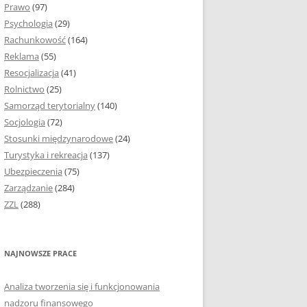
Prawo
(97)
I PODROZDZIAŁY
Psychologia
(29)
Rachunkowość
(164)
IE PRACY
Reklama
(55)
EJ
Resocjalizacja
(41)
Rolnictwo
(25)
IA
Samorząd terytorialny
(140)
KÓW, TABEL I
Socjologia
(72)
ÓW
Stosunki międzynarodowe
(24)
Turystyka i rekreacja
(137)
CYTATY
Ubezpieczenia
(75)
Zarządzanie
(284)
SUNKI ORAZ WYKRESY
ZZL
(288)
ACY DYPLOMOWEJ I
NAJNOWSZE PRACE
NIE AUTORA PRACY
Analiza tworzenia się i funkcjonowania
TÓRE POMOGĄ CI
nadzoru finansowego