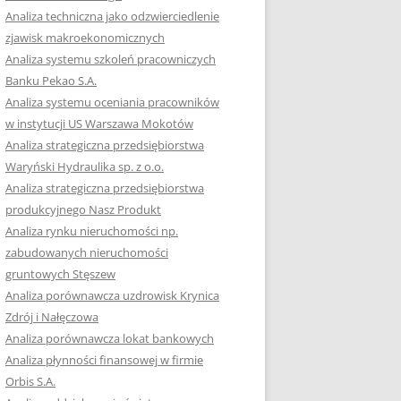
RACĘ DYPLOMOWĄ
Analiza techniczna jako odzwierciedlenie
zjawisk makroekonomicznych
OTOWAĆ SIĘ DO
Analiza systemu szkoleń pracowniczych
GZAMINU
Banku Pekao S.A.
EGO?
Analiza systemu oceniania pracowników
W PRACACH
w instytucji US Warszawa Mokotów
YCH
Analiza strategiczna przedsiębiorstwa
Waryński Hydraulika sp. z o.o.
OTOWAĆ SIĘ DO
Analiza strategiczna przedsiębiorstwa
ACY DYPLOMOWEJ
produkcyjnego Nasz Produkt
Analiza rynku nieruchomości np.
zabudowanych nieruchomości
gruntowych Stęszew
Analiza porównawcza uzdrowisk Krynica
Zdrój i Nałęczowa
Analiza porównawcza lokat bankowych
Analiza płynności finansowej w firmie
Orbis S.A.