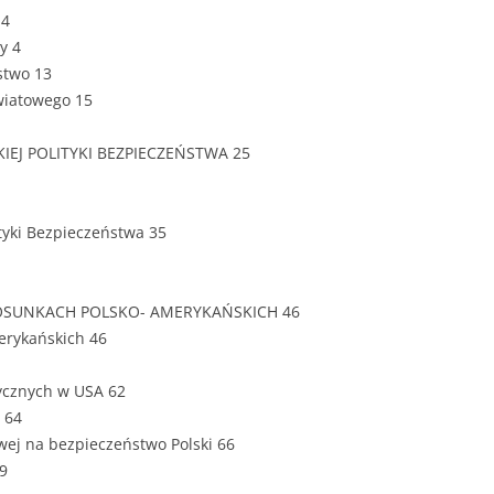
ZAWARTOŚĆ
 4
DYPLOMOW
y 4
stwo 13
ESTETYKA 
wiatowego 15
WYRÓŻNIEN
CZCIONKA, 
IEJ POLITYKI BEZPIECZEŃSTWA 25
WIELKOŚĆ 
STRUKTURA
ityki Bezpieczeństwa 35
DYPLOMOW
STYL PRAC
TOSUNKACH POLSKO- AMERYKAŃSKICH 46
erykańskich 46
STRONA TY
SPORT
DYPLOMOW
ycznych w USA 62
SPIS TREŚC
 64
DYPLOMOW
YCZNY
wej na bezpieczeństwo Polski 66
69
WSTĘP PRA