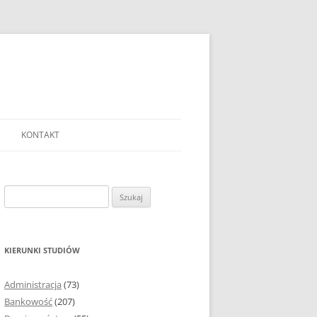
KONTAKT
Ć TEMAT PRACY
EJ?
Szukaj:
AĆ I OPRACOWYWAĆ
 DO PRACY
EJ?
KIERUNKI STUDIÓW
RÓDEŁ
Administracja
(73)
FICZNYCH
Bankowość
(207)