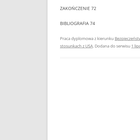
ZAKOŃCZENIE 72
PEDAGOGIKA
BIBLIOGRAFIA 74
POLITOLOGIA
PRAWO
Praca dyplomowa z kierunku
Bezpieczeńs
stosunkach z USA
. Dodana do serwisu
1 li
PSYCHOLOGIA
RACHUNKOWOŚĆ
REKLAMA
RESOCJALIZACJA
ROLNICTWO
SAMORZĄD TERYTO
SOCJOLOGIA
TURYSTYKA I REKR