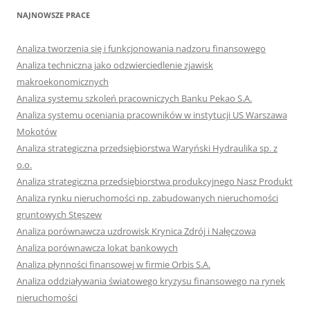
NAJNOWSZE PRACE
Analiza tworzenia się i funkcjonowania nadzoru finansowego
Analiza techniczna jako odzwierciedlenie zjawisk
makroekonomicznych
Analiza systemu szkoleń pracowniczych Banku Pekao S.A.
Analiza systemu oceniania pracowników w instytucji US Warszawa
Mokotów
Analiza strategiczna przedsiębiorstwa Waryński Hydraulika sp. z
o.o.
Analiza strategiczna przedsiębiorstwa produkcyjnego Nasz Produkt
Analiza rynku nieruchomości np. zabudowanych nieruchomości
gruntowych Stęszew
Analiza porównawcza uzdrowisk Krynica Zdrój i Nałęczowa
Analiza porównawcza lokat bankowych
Analiza płynności finansowej w firmie Orbis S.A.
Analiza oddziaływania światowego kryzysu finansowego na rynek
nieruchomości