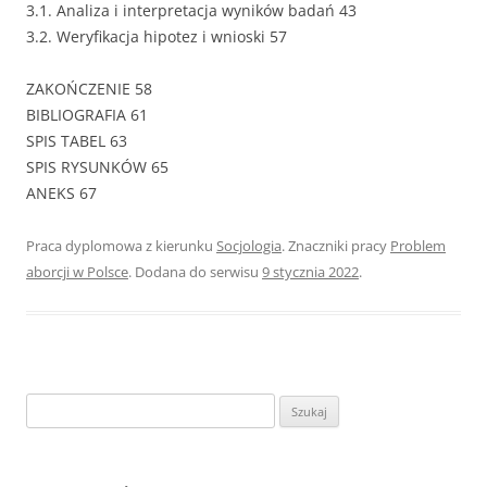
3.1. Analiza i interpretacja wyników badań 43
3.2. Weryfikacja hipotez i wnioski 57
ZAKOŃCZENIE 58
BIBLIOGRAFIA 61
SPIS TABEL 63
SPIS RYSUNKÓW 65
ANEKS 67
Praca dyplomowa z kierunku
Socjologia
. Znaczniki pracy
Problem
aborcji w Polsce
. Dodana do serwisu
9 stycznia 2022
.
S
z
u
k