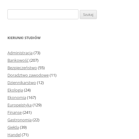
S
z
u
k
KIERUNKI STUDIÓW
a
j
Administracja
(73)
:
Bankowość
(207)
Bezpieczeństwo
(55)
Doradztwo zawodowe
(11)
Dziennikarstwo
(12)
Ekologia
(24)
Ekonomia
(167)
Europeistyka
(129)
Finanse
(241)
Gastronomia
(22)
Giełda
(39)
Handel
(71)