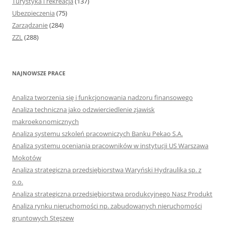
Turystyka i rekreacja
(137)
Ubezpieczenia
(75)
Zarządzanie
(284)
ZZL
(288)
NAJNOWSZE PRACE
Analiza tworzenia się i funkcjonowania nadzoru finansowego
Analiza techniczna jako odzwierciedlenie zjawisk
makroekonomicznych
Analiza systemu szkoleń pracowniczych Banku Pekao S.A.
Analiza systemu oceniania pracowników w instytucji US Warszawa
Mokotów
Analiza strategiczna przedsiębiorstwa Waryński Hydraulika sp. z
o.o.
Analiza strategiczna przedsiębiorstwa produkcyjnego Nasz Produkt
Analiza rynku nieruchomości np. zabudowanych nieruchomości
gruntowych Stęszew