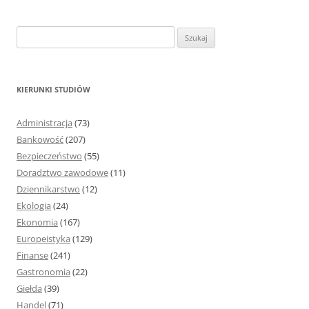
S
z
u
k
KIERUNKI STUDIÓW
a
j
Administracja
(73)
:
Bankowość
(207)
Bezpieczeństwo
(55)
Doradztwo zawodowe
(11)
Dziennikarstwo
(12)
Ekologia
(24)
Ekonomia
(167)
Europeistyka
(129)
Finanse
(241)
Gastronomia
(22)
Giełda
(39)
Handel
(71)