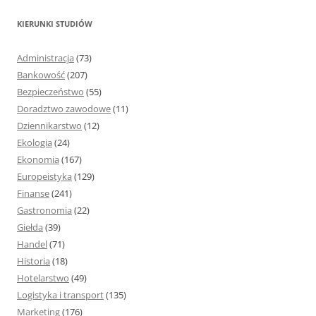
u
k
KIERUNKI STUDIÓW
a
j
Administracja
(73)
:
Bankowość
(207)
Bezpieczeństwo
(55)
Doradztwo zawodowe
(11)
Dziennikarstwo
(12)
Ekologia
(24)
Ekonomia
(167)
Europeistyka
(129)
Finanse
(241)
Gastronomia
(22)
Giełda
(39)
Handel
(71)
Historia
(18)
Hotelarstwo
(49)
Logistyka i transport
(135)
Marketing
(176)