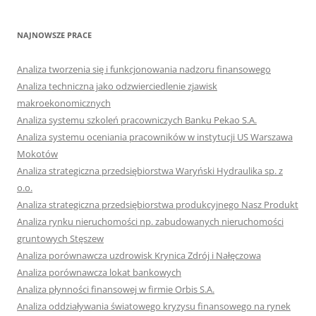
NAJNOWSZE PRACE
Analiza tworzenia się i funkcjonowania nadzoru finansowego
Analiza techniczna jako odzwierciedlenie zjawisk
makroekonomicznych
Analiza systemu szkoleń pracowniczych Banku Pekao S.A.
Analiza systemu oceniania pracowników w instytucji US Warszawa
Mokotów
Analiza strategiczna przedsiębiorstwa Waryński Hydraulika sp. z
o.o.
Analiza strategiczna przedsiębiorstwa produkcyjnego Nasz Produkt
Analiza rynku nieruchomości np. zabudowanych nieruchomości
gruntowych Stęszew
Analiza porównawcza uzdrowisk Krynica Zdrój i Nałęczowa
Analiza porównawcza lokat bankowych
Analiza płynności finansowej w firmie Orbis S.A.
Analiza oddziaływania światowego kryzysu finansowego na rynek