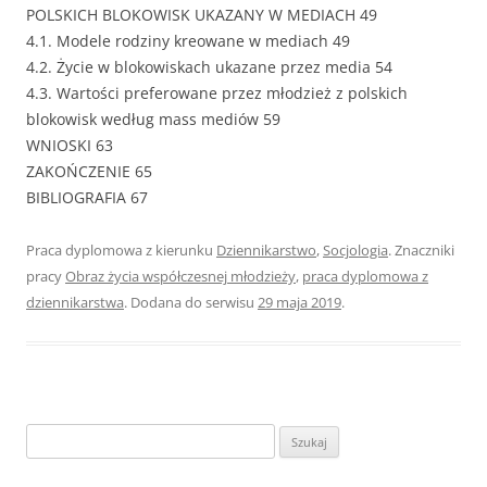
POLSKICH BLOKOWISK UKAZANY W MEDIACH 49
4.1. Modele rodziny kreowane w mediach 49
4.2. Życie w blokowiskach ukazane przez media 54
4.3. Wartości preferowane przez młodzież z polskich
blokowisk według mass mediów 59
WNIOSKI 63
ZAKOŃCZENIE 65
BIBLIOGRAFIA 67
Praca dyplomowa z kierunku
Dziennikarstwo
,
Socjologia
. Znaczniki
pracy
Obraz życia współczesnej młodzieży
,
praca dyplomowa z
dziennikarstwa
. Dodana do serwisu
29 maja 2019
.
S
z