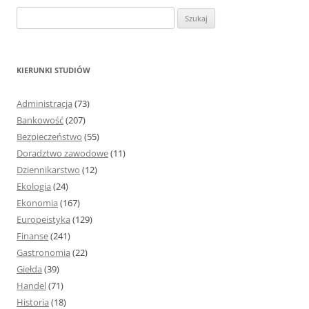
S
z
u
k
KIERUNKI STUDIÓW
a
j
Administracja
(73)
:
Bankowość
(207)
Bezpieczeństwo
(55)
Doradztwo zawodowe
(11)
Dziennikarstwo
(12)
Ekologia
(24)
Ekonomia
(167)
Europeistyka
(129)
Finanse
(241)
Gastronomia
(22)
Giełda
(39)
Handel
(71)
Historia
(18)