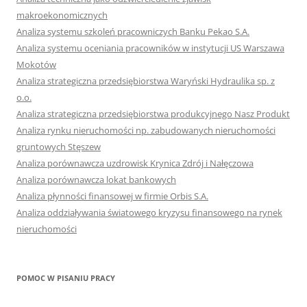
makroekonomicznych
Analiza systemu szkoleń pracowniczych Banku Pekao S.A.
Analiza systemu oceniania pracowników w instytucji US Warszawa
Mokotów
Analiza strategiczna przedsiębiorstwa Waryński Hydraulika sp. z
o.o.
Analiza strategiczna przedsiębiorstwa produkcyjnego Nasz Produkt
Analiza rynku nieruchomości np. zabudowanych nieruchomości
gruntowych Stęszew
Analiza porównawcza uzdrowisk Krynica Zdrój i Nałęczowa
Analiza porównawcza lokat bankowych
Analiza płynności finansowej w firmie Orbis S.A.
Analiza oddziaływania światowego kryzysu finansowego na rynek
nieruchomości
POMOC W PISANIU PRACY