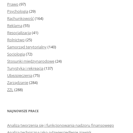
Prawo
(97)
Psychologia
(29)
Rachunkowość
(164)
Reklama
(55)
Resocjalizacja
(41)
Rolnictwo
(25)
Samorząd terytorialny
(140)
Socjologia
(72)
Stosunki międzynarodowe
(24)
Turystyka i rekreacja
(137)
Ubezpieczenia
(75)
Zarządzanie
(284)
ZZL
(288)
NAJNOWSZE PRACE
Analiza tworzenia się i funkcjonowania nadzoru finansowego
Analiza techniczna jako odzwierciedlenie zjawisk