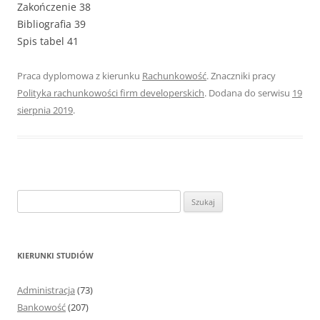
Zakończenie 38
Bibliografia 39
Spis tabel 41
Praca dyplomowa z kierunku
Rachunkowość
. Znaczniki pracy
Polityka rachunkowości firm developerskich
. Dodana do serwisu
19
sierpnia 2019
.
S
z
u
k
KIERUNKI STUDIÓW
a
j
Administracja
(73)
:
Bankowość
(207)