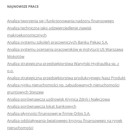
NAJNOWSZE PRACE
Analiza tworzenia się i funkcjonowania nadzoru finansowego
Analiza techniczna jako odzwierciedlenie zjawisk
makroekonomicznych
Analiza systemu szkoleń pracowniczych Banku Pekao S.A.
Analiza systemu oceniania pracowników w instytucji US Warszawa
Mokotów
Analiza strategiczna przedsiębiorstwa Waryński Hydraulika sp. z
o.o.
Analiza strategiczna przedsiębiorstwa produkcyjnego Nasz Produkt
Analiza rynku nieruchomości np. zabudowanych nieruchomości
gruntowych Stęszew
Analiza porównawcza uzdrowisk Krynica Zdrój i Nałęczowa
Analiza porównawcza lokat bankowych
Analiza płynności finansowej w firmie Orbis S.A.
Analiza oddziaływania światowego kryzysu finansowego na rynek
nieruchomości