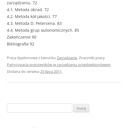
zarządzaniu. 72
4.1. Metoda obrad. 72
4.2. Metoda kół jakości. 77
4.3. Metoda D. Petersena. 83
4.4. Metoda grup autonomicznych. 85
Zakończenie 90
Bibliografia 92
Praca dyplomowa z kierunku
Zarządzanie
. Znaczniki pracy
Partycypacja pracowników w zarządzaniu przedsiębiorstwem
.
Dodana do serwisu
25 lipca 2011
.
S
z
u
k