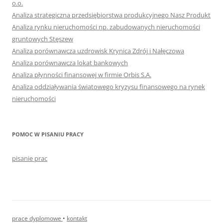
o.o.
Analiza strategiczna przedsiębiorstwa produkcyjnego Nasz Produkt
Analiza rynku nieruchomości np. zabudowanych nieruchomości
gruntowych Stęszew
Analiza porównawcza uzdrowisk Krynica Zdrój i Nałęczowa
Analiza porównawcza lokat bankowych
Analiza płynności finansowej w firmie Orbis S.A.
Analiza oddziaływania światowego kryzysu finansowego na rynek
nieruchomości
POMOC W PISANIU PRACY
pisanie prac
prace dyplomowe
•
kontakt