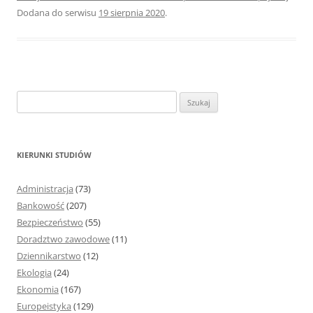
Dodana do serwisu
19 sierpnia 2020
.
S
z
u
k
KIERUNKI STUDIÓW
a
j
Administracja
(73)
:
Bankowość
(207)
Bezpieczeństwo
(55)
Doradztwo zawodowe
(11)
Dziennikarstwo
(12)
Ekologia
(24)
Ekonomia
(167)
Europeistyka
(129)