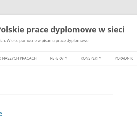
olskie prace dyplomowe w sieci
ckich. Wielce pomocne w pisaniu prace dyplomowe.
O NASZYCH PRACACH
REFERATY
KONSPEKTY
PORADNIK
JAK WYBRA
DYPLOMOW
JAK ZBIER
MATERIAŁY
DYPLOMOW
e
ANALIZA Ź
BIBLIOGRA