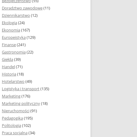
Bezpieczeństwo
(55)
 I ROZMIAR PRACY
Doradztwo zawodowe
(11)
EJ
Dziennikarstwo
(12)
PRACY DYPLOMOWEJ –
Ekologia
(24)
IA, NUMEROWANIE
Ekonomia
(167)
Europeistyka
(129)
MARGINESY I
Finanse
(241)
STRON
Gastronomia
(22)
Giełda
(39)
 AKAPITU W PRACY
Handel
(71)
EJ
Historia
(18)
Y DYPLOMOWEJ
Hotelarstwo
(49)
Logistyka i transport
(135)
TUŁOWA PRACY
Marketing
(176)
EJ
Marketing polityczny
(18)
Nieruchomości
(91)
I W PRACY
Pedagogika
(195)
EJ
Politologia
(102)
Praca socjalna
(34)
CY DYPLOMOWEJ