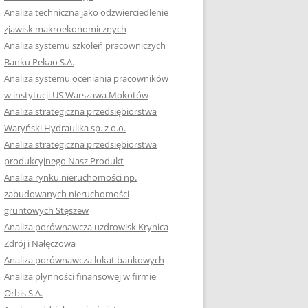
RACĘ DYPLOMOWĄ
Analiza techniczna jako odzwierciedlenie
zjawisk makroekonomicznych
OTOWAĆ SIĘ DO
Analiza systemu szkoleń pracowniczych
GZAMINU
Banku Pekao S.A.
EGO?
Analiza systemu oceniania pracowników
W PRACACH
w instytucji US Warszawa Mokotów
YCH
Analiza strategiczna przedsiębiorstwa
Waryński Hydraulika sp. z o.o.
OTOWAĆ SIĘ DO
Analiza strategiczna przedsiębiorstwa
ACY DYPLOMOWEJ
produkcyjnego Nasz Produkt
Analiza rynku nieruchomości np.
zabudowanych nieruchomości
gruntowych Stęszew
Analiza porównawcza uzdrowisk Krynica
Zdrój i Nałęczowa
Analiza porównawcza lokat bankowych
Analiza płynności finansowej w firmie
Orbis S.A.