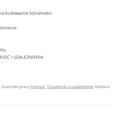
ZAWARTOŚĆ
DYPLOMOW
 na budowanie tożsamości
ESTETYKA 
eżnienia.
WYRÓŻNIEN
CZCIONKA, 
WIELKOŚĆ 
etu
MOŚĆ I UZALEŻNIENIA
STRUKTURA
DYPLOMOW
STYL PRAC
. Znaczniki pracy
licencjat
,
Tożsamość a uzależnienie
. Dodana
STRONA TY
SPORT
DYPLOMOW
SPIS TREŚC
DYPLOMOW
YCZNY
WSTĘP PRA