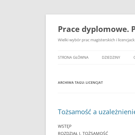
Przejdź
do
treści
Prace dyplomowe. P
Wielki wybór prac magisterskich i licencja
STRONA GŁÓWNA
DZIEDZINY
ADMINISTRACJA
ARCHIWA TAGU:
LICENCJAT
BANKOWOŚĆ
BEZPIECZEŃSTWO
DZIENNIKARSTWO
Tożsamość a uzależnieni
EKOLOGIA
WSTĘP
EKONOMIA
ROZDZIAŁ I. TOŻSAMOŚĆ