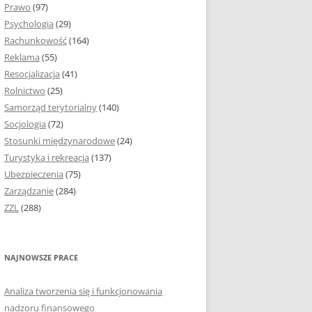
Prawo
(97)
I PODROZDZIAŁY
Psychologia
(29)
Rachunkowość
(164)
IE PRACY
Reklama
(55)
EJ
Resocjalizacja
(41)
Rolnictwo
(25)
IA
Samorząd terytorialny
(140)
KÓW, TABEL I
Socjologia
(72)
ÓW
Stosunki międzynarodowe
(24)
Turystyka i rekreacja
(137)
CYTATY
Ubezpieczenia
(75)
Zarządzanie
(284)
SUNKI ORAZ WYKRESY
ZZL
(288)
ACY DYPLOMOWEJ I
NAJNOWSZE PRACE
NIE AUTORA PRACY
Analiza tworzenia się i funkcjonowania
TÓRE POMOGĄ CI
nadzoru finansowego