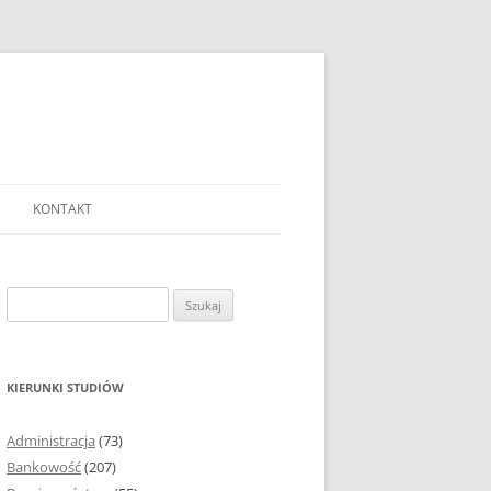
KONTAKT
Ć TEMAT PRACY
EJ?
Szukaj:
AĆ I OPRACOWYWAĆ
 DO PRACY
EJ?
KIERUNKI STUDIÓW
RÓDEŁ
Administracja
(73)
FICZNYCH
Bankowość
(207)