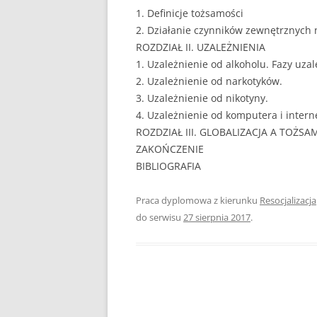
1. Definicje tożsamości
EUROPEISTYKA
2. Działanie czynników zewnętrznych
ROZDZIAŁ II. UZALEŻNIENIA
FINANSE
1. Uzależnienie od alkoholu. Fazy uzal
2. Uzależnienie od narkotyków.
GASTRONOMIA
3. Uzależnienie od nikotyny.
GIEŁDA
4. Uzależnienie od komputera i intern
ROZDZIAŁ III. GLOBALIZACJA A TOŻSA
HANDEL
ZAKOŃCZENIE
BIBLIOGRAFIA
HISTORIA
HOTELARSTWO
Praca dyplomowa z kierunku
Resocjalizacja
do serwisu
27 sierpnia 2017
.
LOGISTYKA I TRAN
MARKETING
MARKETING POLIT
NIERUCHOMOŚCI