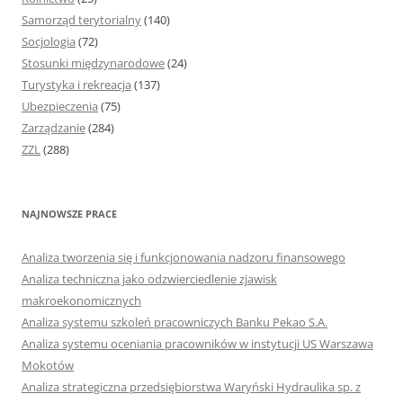
Samorząd terytorialny
(140)
Socjologia
(72)
Stosunki międzynarodowe
(24)
Turystyka i rekreacja
(137)
Ubezpieczenia
(75)
Zarządzanie
(284)
ZZL
(288)
NAJNOWSZE PRACE
Analiza tworzenia się i funkcjonowania nadzoru finansowego
Analiza techniczna jako odzwierciedlenie zjawisk
makroekonomicznych
Analiza systemu szkoleń pracowniczych Banku Pekao S.A.
Analiza systemu oceniania pracowników w instytucji US Warszawa
Mokotów
Analiza strategiczna przedsiębiorstwa Waryński Hydraulika sp. z