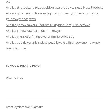
o.o.
Analiza strategiczna przedsiębiorstwa produkcyjnego Nasz Produkt
Analiza rynku nieruchomości np. zabudowanych nieruchomości
gruntowych Stęszew
Analiza porównawcza uzdrowisk Krynica Zdrój i Nałęczowa
Analiza porównawcza lokat bankowych
Analiza płynności finansowej w firmie Orbis S.A.
Analiza oddziaływania światowego kryzysu finansowego na rynek
nieruchomości
POMOC W PISANIU PRACY
pisanie prac
prace dyplomowe
•
kontakt