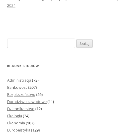
2024
.
S
z
u
k
KIERUNKI STUDIÓW
a
j
Administracja
(73)
:
Bankowość
(207)
Bezpieczeństwo
(55)
Doradztwo zawodowe
(11)
Dziennikarstwo
(12)
Ekologia
(24)
Ekonomia
(167)
Europeistyka
(129)