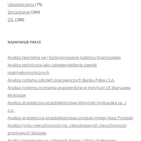
Ubezpieczenia
(75)
Zarządzanie
(284)
ZZL
(288)
NAJNOWSZE PRACE
Analiza tworzenia się i funkcjonowania nadzoru finansowego
Analiza techniczna jako odzwierciedlenie zjawisk
makroekonomicznych
Analiza systemu szkoleń pracowniczych Banku Pekao S.A.
Analiza systemu oceniania pracowników w instytucji US Warszawa
Mokotów
Analiza strategiczna przedsiębiorstwa Waryński Hydraulika sp. z
o.o.
Analiza strategiczna przedsiębiorstwa produkcyjnego Nasz Produkt
Analiza rynku nieruchomości np. zabudowanych nieruchomości
gruntowych Stęszew
Analiza porównawcza uzdrowisk Krynica Zdrój i Nałęczowa