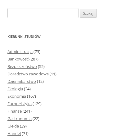
S
z
u
k
KIERUNKI STUDIÓW
a
j
Administracja
(73)
:
Bankowość
(207)
Bezpieczeństwo
(55)
Doradztwo zawodowe
(11)
Dziennikarstwo
(12)
Ekologia
(24)
Ekonomia
(167)
Europeistyka
(129)
Finanse
(241)
Gastronomia
(22)
Giełda
(39)
Handel
(71)