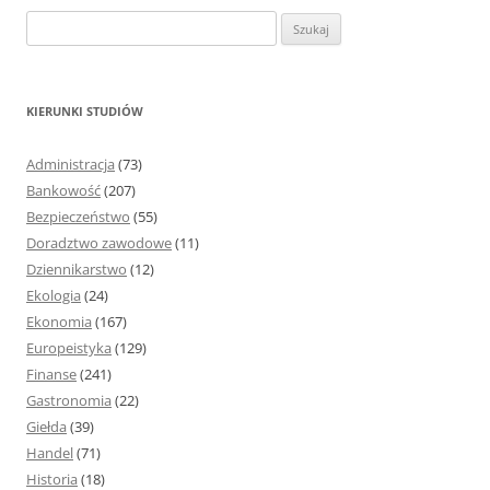
S
z
u
k
KIERUNKI STUDIÓW
a
j
Administracja
(73)
:
Bankowość
(207)
Bezpieczeństwo
(55)
Doradztwo zawodowe
(11)
Dziennikarstwo
(12)
Ekologia
(24)
Ekonomia
(167)
Europeistyka
(129)
Finanse
(241)
Gastronomia
(22)
Giełda
(39)
Handel
(71)
Historia
(18)