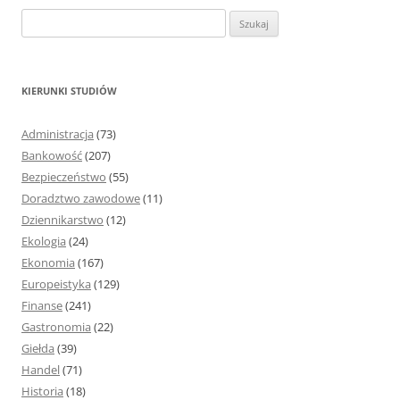
S
z
u
k
KIERUNKI STUDIÓW
a
j
Administracja
(73)
:
Bankowość
(207)
Bezpieczeństwo
(55)
Doradztwo zawodowe
(11)
Dziennikarstwo
(12)
Ekologia
(24)
Ekonomia
(167)
Europeistyka
(129)
Finanse
(241)
Gastronomia
(22)
Giełda
(39)
Handel
(71)
Historia
(18)