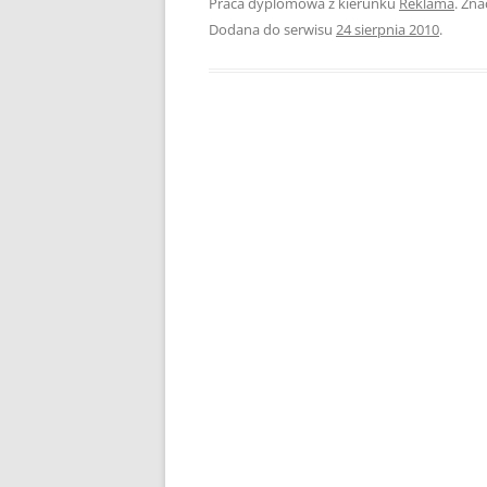
Praca dyplomowa z kierunku
Reklama
. Zna
Dodana do serwisu
24 sierpnia 2010
.
PEDAGOGIKA
POLITOLOGIA
PRAWO
PSYCHOLOGIA
RACHUNKOWOŚĆ
REKLAMA
RESOCJALIZACJA
ROLNICTWO
SAMORZĄD TERYTO
SOCJOLOGIA
TURYSTYKA I REKR