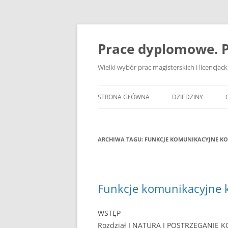
Przejdź
do
treści
Prace dyplomowe. P
Wielki wybór prac magisterskich i licencja
STRONA GŁÓWNA
DZIEDZINY
ADMINISTRACJA
ARCHIWA TAGU:
FUNKCJE KOMUNIKACYJNE KO
BANKOWOŚĆ
BEZPIECZEŃSTWO
DZIENNIKARSTWO
Funkcje komunikacyjne k
EKOLOGIA
WSTĘP
EKONOMIA
Rozdział I NATURA I POSTRZEGANIE 