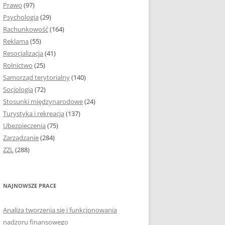
Prawo
(97)
I PODROZDZIAŁY
Psychologia
(29)
Rachunkowość
(164)
IE PRACY
Reklama
(55)
EJ
Resocjalizacja
(41)
Rolnictwo
(25)
IA
Samorząd terytorialny
(140)
KÓW, TABEL I
Socjologia
(72)
ÓW
Stosunki międzynarodowe
(24)
Turystyka i rekreacja
(137)
CYTATY
Ubezpieczenia
(75)
Zarządzanie
(284)
SUNKI ORAZ WYKRESY
ZZL
(288)
ACY DYPLOMOWEJ I
NAJNOWSZE PRACE
NIE AUTORA PRACY
Analiza tworzenia się i funkcjonowania
TÓRE POMOGĄ CI
nadzoru finansowego