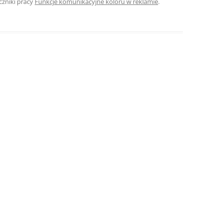
czniki pracy
Funkcje komunikacyjne koloru w reklamie
.
ROZDZIAŁY 
ZAKOŃCZEN
DYPLOMOW
BIBLIOGRAF
SPIS RYSUN
ZAŁĄCZNIK
PRZYPISY, 
TABELE, RY
OPRAWA PR
ILOŚĆ KOPII
RIALNY
OŚWIADCZE
KSIĄŻKI, K
EACJA