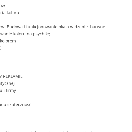
ZAWARTOŚĆ
rów
DYPLOMOW
ria koloru
ESTETYKA 
barw. Budowa i funkcjonowanie oka a widzenie barwne
WYRÓŻNIEN
ywanie koloru na psychikę
CZCIONKA, 
 kolorem
WIELKOŚĆ 
E
STRUKTURA
DYPLOMOW
W REKLAMIE
STYL PRAC
itycznej
u i firmy
STRONA TY
SPORT
DYPLOMOW
or a skuteczność
SPIS TREŚC
DYPLOMOW
YCZNY
WSTĘP PRA