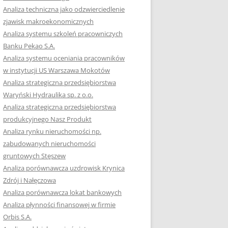
RACĘ DYPLOMOWĄ
Analiza techniczna jako odzwierciedlenie
zjawisk makroekonomicznych
OTOWAĆ SIĘ DO
Analiza systemu szkoleń pracowniczych
GZAMINU
Banku Pekao S.A.
EGO?
Analiza systemu oceniania pracowników
W PRACACH
w instytucji US Warszawa Mokotów
YCH
Analiza strategiczna przedsiębiorstwa
Waryński Hydraulika sp. z o.o.
OTOWAĆ SIĘ DO
Analiza strategiczna przedsiębiorstwa
ACY DYPLOMOWEJ
produkcyjnego Nasz Produkt
Analiza rynku nieruchomości np.
zabudowanych nieruchomości
gruntowych Stęszew
Analiza porównawcza uzdrowisk Krynica
Zdrój i Nałęczowa
Analiza porównawcza lokat bankowych
Analiza płynności finansowej w firmie
Orbis S.A.