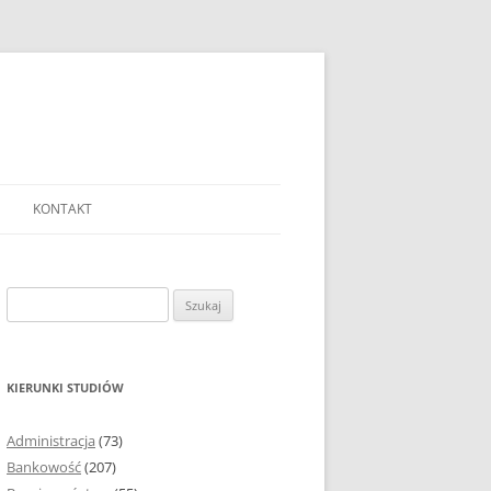
KONTAKT
Ć TEMAT PRACY
EJ?
Szukaj:
AĆ I OPRACOWYWAĆ
 DO PRACY
EJ?
KIERUNKI STUDIÓW
RÓDEŁ
Administracja
(73)
FICZNYCH
Bankowość
(207)