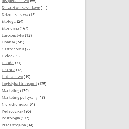
Bezpieczeństwo
(55)
 I ROZMIAR PRACY
Doradztwo zawodowe
(11)
EJ
Dziennikarstwo
(12)
PRACY DYPLOMOWEJ –
Ekologia
(24)
IA, NUMEROWANIE
Ekonomia
(167)
Europeistyka
(129)
MARGINESY I
Finanse
(241)
STRON
Gastronomia
(22)
Giełda
(39)
 AKAPITU W PRACY
Handel
(71)
EJ
Historia
(18)
Y DYPLOMOWEJ
Hotelarstwo
(49)
Logistyka i transport
(135)
TUŁOWA PRACY
Marketing
(176)
EJ
Marketing polityczny
(18)
Nieruchomości
(91)
I W PRACY
Pedagogika
(195)
EJ
Politologia
(102)
Praca socjalna
(34)
CY DYPLOMOWEJ