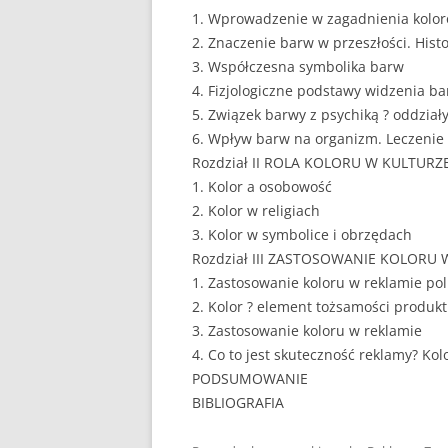
1. Wprowadzenie w zagadnienia kolo
EUROPEISTYKA
2. Znaczenie barw w przeszłości. Histo
3. Współczesna symbolika barw
FINANSE
4. Fizjologiczne podstawy widzenia 
5. Związek barwy z psychiką ? oddział
GASTRONOMIA
6. Wpływ barw na organizm. Leczenie
GIEŁDA
Rozdział II ROLA KOLORU W KULTURZ
1. Kolor a osobowość
HANDEL
2. Kolor w religiach
3. Kolor w symbolice i obrzędach
HISTORIA
Rozdział III ZASTOSOWANIE KOLORU 
HOTELARSTWO
1. Zastosowanie koloru w reklamie pol
2. Kolor ? element tożsamości produkt
LOGISTYKA I TRAN
3. Zastosowanie koloru w reklamie
4. Co to jest skuteczność reklamy? Kol
MARKETING
PODSUMOWANIE
MARKETING POLIT
BIBLIOGRAFIA
NIERUCHOMOŚCI