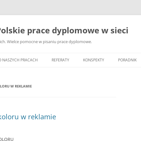
olskie prace dyplomowe w sieci
ckich. Wielce pomocne w pisaniu prace dyplomowe.
O NASZYCH PRACACH
REFERATY
KONSPEKTY
PORADNIK
JAK WYBRA
DYPLOMOW
LORU W REKLAMIE
JAK ZBIER
MATERIAŁY
DYPLOMOW
oloru w reklamie
ANALIZA Ź
BIBLIOGRA
KOLORU