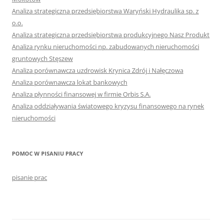
Analiza strategiczna przedsiębiorstwa Waryński Hydraulika sp. z
o.o.
Analiza strategiczna przedsiębiorstwa produkcyjnego Nasz Produkt
Analiza rynku nieruchomości np. zabudowanych nieruchomości
gruntowych Stęszew
Analiza porównawcza uzdrowisk Krynica Zdrój i Nałęczowa
Analiza porównawcza lokat bankowych
Analiza płynności finansowej w firmie Orbis S.A.
Analiza oddziaływania światowego kryzysu finansowego na rynek
nieruchomości
POMOC W PISANIU PRACY
pisanie prac