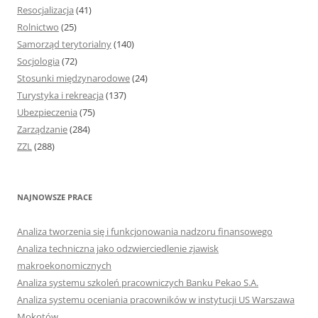
Resocjalizacja
(41)
Rolnictwo
(25)
Samorząd terytorialny
(140)
Socjologia
(72)
Stosunki międzynarodowe
(24)
Turystyka i rekreacja
(137)
Ubezpieczenia
(75)
Zarządzanie
(284)
ZZL
(288)
NAJNOWSZE PRACE
Analiza tworzenia się i funkcjonowania nadzoru finansowego
Analiza techniczna jako odzwierciedlenie zjawisk
makroekonomicznych
Analiza systemu szkoleń pracowniczych Banku Pekao S.A.
Analiza systemu oceniania pracowników w instytucji US Warszawa
Mokotów