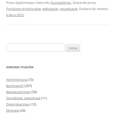
Praca dyplomowa z kierunku
Europeistyka
. Znaczniki pracy
Fundusze strukturalne
,
wdrażanie
,
zarządzanie
. Dodana do serwisu
6 lipca 2023
.
S
z
u
k
KIERUNKI STUDIÓW
a
j
Administracja
(73)
:
Bankowość
(207)
Bezpieczeństwo
(55)
Doradztwo zawodowe
(11)
Dziennikarstwo
(12)
Ekologia
(24)