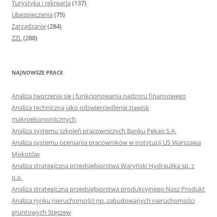
Turystyka i rekreacja
(137)
Ubezpieczenia
(75)
Zarządzanie
(284)
ZZL
(288)
NAJNOWSZE PRACE
Analiza tworzenia się i funkcjonowania nadzoru finansowego
Analiza techniczna jako odzwierciedlenie zjawisk
makroekonomicznych
Analiza systemu szkoleń pracowniczych Banku Pekao S.A.
Analiza systemu oceniania pracowników w instytucji US Warszawa
Mokotów
Analiza strategiczna przedsiębiorstwa Waryński Hydraulika sp. z
o.o.
Analiza strategiczna przedsiębiorstwa produkcyjnego Nasz Produkt
Analiza rynku nieruchomości np. zabudowanych nieruchomości
gruntowych Stęszew