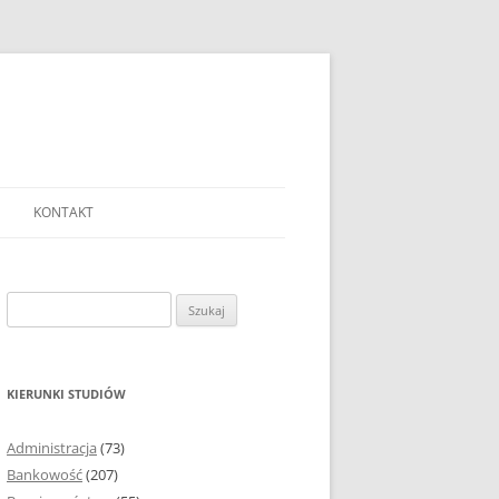
KONTAKT
Ć TEMAT PRACY
EJ?
Szukaj:
AĆ I OPRACOWYWAĆ
 DO PRACY
EJ?
KIERUNKI STUDIÓW
RÓDEŁ
Administracja
(73)
FICZNYCH
Bankowość
(207)