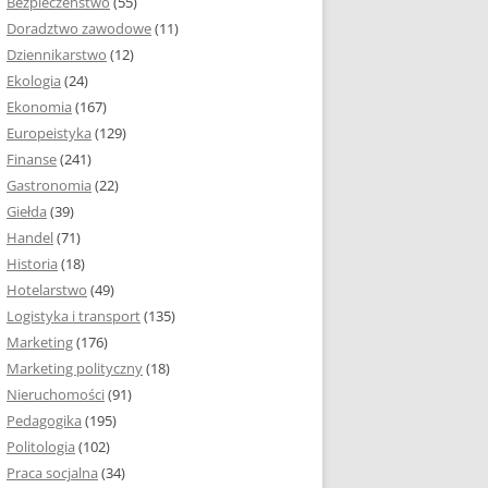
Bezpieczeństwo
(55)
 I ROZMIAR PRACY
Doradztwo zawodowe
(11)
EJ
Dziennikarstwo
(12)
PRACY DYPLOMOWEJ –
Ekologia
(24)
IA, NUMEROWANIE
Ekonomia
(167)
Europeistyka
(129)
MARGINESY I
Finanse
(241)
STRON
Gastronomia
(22)
Giełda
(39)
 AKAPITU W PRACY
Handel
(71)
EJ
Historia
(18)
Y DYPLOMOWEJ
Hotelarstwo
(49)
Logistyka i transport
(135)
TUŁOWA PRACY
Marketing
(176)
EJ
Marketing polityczny
(18)
Nieruchomości
(91)
I W PRACY
Pedagogika
(195)
EJ
Politologia
(102)
Praca socjalna
(34)
CY DYPLOMOWEJ