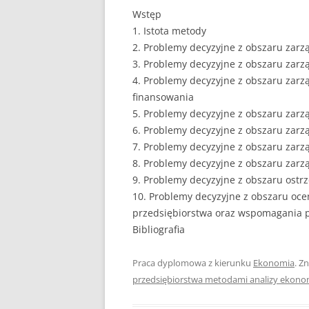
Wstęp
EUROPEISTYKA
1. Istota metody
2. Problemy decyzyjne z obszaru zarz
FINANSE
3. Problemy decyzyjne z obszaru zarz
GASTRONOMIA
4. Problemy decyzyjne z obszaru zarz
finansowania
GIEŁDA
5. Problemy decyzyjne z obszaru zarz
6. Problemy decyzyjne z obszaru zarz
HANDEL
7. Problemy decyzyjne z obszaru zarz
8. Problemy decyzyjne z obszaru zar
HISTORIA
9. Problemy decyzyjne z obszaru ostr
HOTELARSTWO
10. Problemy decyzyjne z obszaru oce
przedsiębiorstwa oraz wspomagania p
LOGISTYKA I TRAN
Bibliografia
MARKETING
Praca dyplomowa z kierunku
Ekonomia
. Z
MARKETING POLIT
przedsiębiorstwa metodami analizy ekono
NIERUCHOMOŚCI