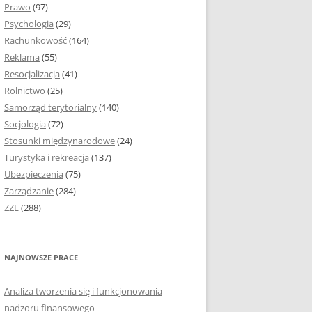
Prawo
(97)
I PODROZDZIAŁY
Psychologia
(29)
Rachunkowość
(164)
IE PRACY
Reklama
(55)
EJ
Resocjalizacja
(41)
Rolnictwo
(25)
IA
Samorząd terytorialny
(140)
KÓW, TABEL I
Socjologia
(72)
ÓW
Stosunki międzynarodowe
(24)
Turystyka i rekreacja
(137)
CYTATY
Ubezpieczenia
(75)
Zarządzanie
(284)
SUNKI ORAZ WYKRESY
ZZL
(288)
ACY DYPLOMOWEJ I
NAJNOWSZE PRACE
NIE AUTORA PRACY
Analiza tworzenia się i funkcjonowania
TÓRE POMOGĄ CI
nadzoru finansowego