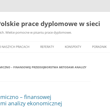
olskie prace dyplomowe w sieci
ckich. Wielce pomocne w pisaniu prace dyplomowe.
O NASZYCH PRACACH
REFERATY
KONSPEKTY
PORADNIK
JAK WYBRA
DYPLOMOW
ICZNO – FINANSOWEJ PRZEDSIĘBIORSTWA METODAMI ANALIZY
JAK ZBIER
MATERIAŁY
DYPLOMOW
miczno – finansowej
ANALIZA Ź
BIBLIOGRA
mi analizy ekonomicznej