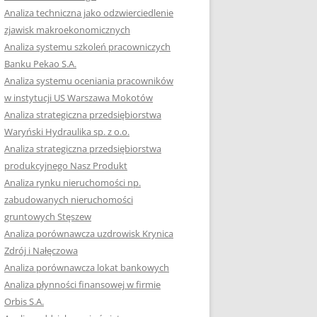
RACĘ DYPLOMOWĄ
Analiza techniczna jako odzwierciedlenie
zjawisk makroekonomicznych
OTOWAĆ SIĘ DO
Analiza systemu szkoleń pracowniczych
GZAMINU
Banku Pekao S.A.
EGO?
Analiza systemu oceniania pracowników
W PRACACH
w instytucji US Warszawa Mokotów
YCH
Analiza strategiczna przedsiębiorstwa
Waryński Hydraulika sp. z o.o.
OTOWAĆ SIĘ DO
Analiza strategiczna przedsiębiorstwa
ACY DYPLOMOWEJ
produkcyjnego Nasz Produkt
Analiza rynku nieruchomości np.
zabudowanych nieruchomości
gruntowych Stęszew
Analiza porównawcza uzdrowisk Krynica
Zdrój i Nałęczowa
Analiza porównawcza lokat bankowych
Analiza płynności finansowej w firmie
Orbis S.A.