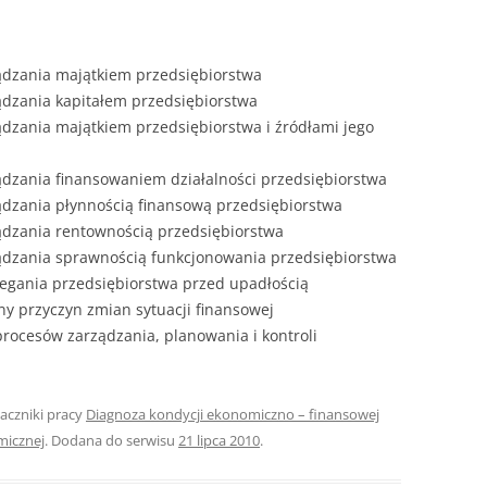
ZAWARTOŚĆ
DYPLOMOW
ądzania majątkiem przedsiębiorstwa
ESTETYKA 
ądzania kapitałem przedsiębiorstwa
WYRÓŻNIEN
ądzania majątkiem przedsiębiorstwa i źródłami jego
CZCIONKA, 
WIELKOŚĆ 
ądzania finansowaniem działalności przedsiębiorstwa
ądzania płynnością finansową przedsiębiorstwa
STRUKTURA
ądzania rentownością przedsiębiorstwa
DYPLOMOW
ządzania sprawnością funkcjonowania przedsiębiorstwa
zegania przedsiębiorstwa przed upadłością
STYL PRAC
ny przyczyn zmian sytuacji finansowej
STRONA TY
rocesów zarządzania, planowania i kontroli
SPORT
DYPLOMOW
SPIS TREŚC
naczniki pracy
Diagnoza kondycji ekonomiczno – finansowej
DYPLOMOW
YCZNY
micznej
. Dodana do serwisu
21 lipca 2010
.
WSTĘP PRA