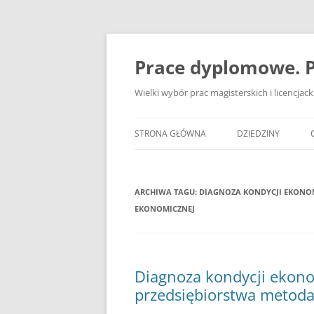
Przejdź
do
treści
Prace dyplomowe. P
Wielki wybór prac magisterskich i licencja
STRONA GŁÓWNA
DZIEDZINY
ADMINISTRACJA
ARCHIWA TAGU:
DIAGNOZA KONDYCJI EKONOM
BANKOWOŚĆ
EKONOMICZNEJ
BEZPIECZEŃSTWO
DZIENNIKARSTWO
Diagnoza kondycji ekono
EKOLOGIA
przedsiębiorstwa metoda
EKONOMIA