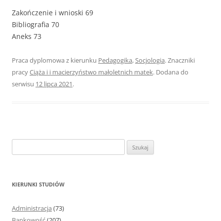
Zakończenie i wnioski 69
Bibliografia 70
Aneks 73
Praca dyplomowa z kierunku
Pedagogika
,
Socjologia
. Znaczniki
pracy
Ciąża i i macierzyństwo małoletnich matek
. Dodana do
serwisu
12 lipca 2021
.
S
z
u
k
KIERUNKI STUDIÓW
a
j
Administracja
(73)
:
Bankowość
(207)