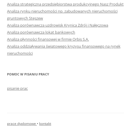
Analiza strategiczna przedsiębiorstwa produkcyjnego Nasz Produkt
Analiza rynku nieruchomości np. zabudowanych nieruchomości
gruntowych Stęszew
Analiza porównawcza uzdrowisk Krynica Zdrój i Nałęczowa
Analiza porównawcza lokat bankowych
Analiza płynności finansowej w firmie Orbis S.A.
Analiza oddziaływania światowego kryzysu finansowego na rynek
nieruchomości
POMOC W PISANIU PRACY
pisanie prac
prace dyplomowe
•
kontakt