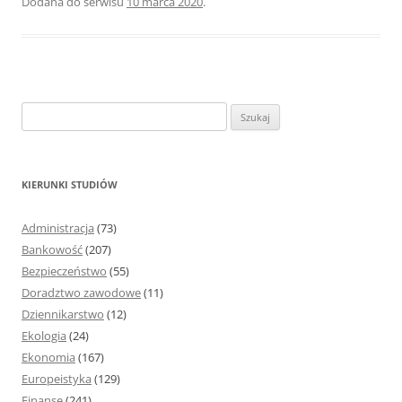
Dodana do serwisu
10 marca 2020
.
S
z
u
k
KIERUNKI STUDIÓW
a
j
Administracja
(73)
:
Bankowość
(207)
Bezpieczeństwo
(55)
Doradztwo zawodowe
(11)
Dziennikarstwo
(12)
Ekologia
(24)
Ekonomia
(167)
Europeistyka
(129)
Finanse
(241)