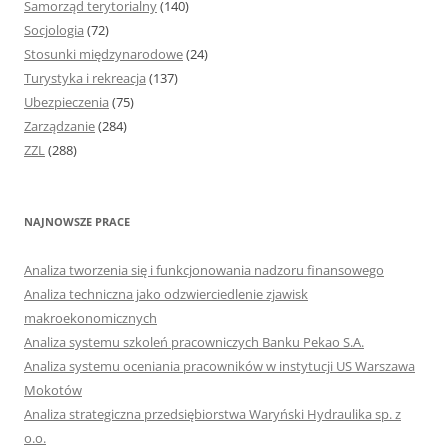
Samorząd terytorialny
(140)
Socjologia
(72)
Stosunki międzynarodowe
(24)
Turystyka i rekreacja
(137)
Ubezpieczenia
(75)
Zarządzanie
(284)
ZZL
(288)
NAJNOWSZE PRACE
Analiza tworzenia się i funkcjonowania nadzoru finansowego
Analiza techniczna jako odzwierciedlenie zjawisk
makroekonomicznych
Analiza systemu szkoleń pracowniczych Banku Pekao S.A.
Analiza systemu oceniania pracowników w instytucji US Warszawa
Mokotów
Analiza strategiczna przedsiębiorstwa Waryński Hydraulika sp. z
o.o.