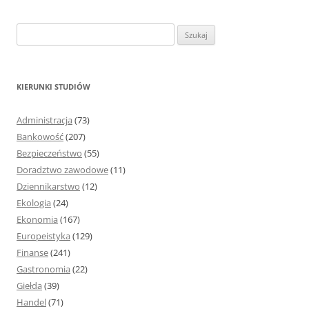
S
z
u
k
KIERUNKI STUDIÓW
a
j
Administracja
(73)
:
Bankowość
(207)
Bezpieczeństwo
(55)
Doradztwo zawodowe
(11)
Dziennikarstwo
(12)
Ekologia
(24)
Ekonomia
(167)
Europeistyka
(129)
Finanse
(241)
Gastronomia
(22)
Giełda
(39)
Handel
(71)