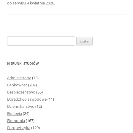
do serwisu
4 kwietnia 2026
.
S
z
u
k
KIERUNKI STUDIÓW
a
j
Administracja
(73)
:
Bankowość
(207)
Bezpieczeństwo
(55)
Doradztwo zawodowe
(11)
Dziennikarstwo
(12)
Ekologia
(24)
Ekonomia
(167)
Europeistyka
(129)