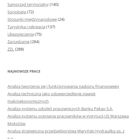
Samorząd terytorialny
(140)
Socjologia
(72)
Stosunki międzynarodowe
(24)
Turystyka i rekreacja
(137)
Ubezpieczenia
(75)
Zarządzanie
(284)
ZZL
(288)
NAJNOWSZE PRACE
Analiza tworzenia się i funkcjonowania nadzoru finansowego
Analiza techniczna jako odzwierciedlenie zjawisk
makroekonomicznych
Analiza systemu szkoleń pracowniczych Banku Pekao S.A.
Analiza systemu oceniania pracowników w instytucji US Warszawa
Mokotów
Analiza strategiczna przedsiębiorstwa Waryński Hydraulika sp. z
o.o.