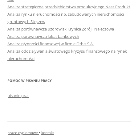
Analiza strategiczna przedsiębiorstwa produkcyjnego Nasz Produkt
Analiza rynku nieruchomości np. zabudowanych nieruchomości
gruntowych Stęszew
Analiza porównawcza uzdrowisk Krynica Zdrój i Nałęczowa
Analiza porównawcza lokat bankowych
Analiza płynności finansowej w firmie Orbis S.A.
Analiza oddziaływania światowego kryzysu finansowego na rynek
nieruchomości
POMOC W PISANIU PRACY
pisanie prac
prace dyplomowe
•
kontakt