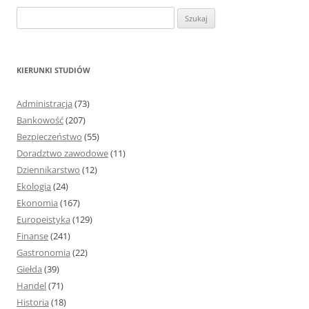
S
z
u
k
KIERUNKI STUDIÓW
a
j
Administracja
(73)
:
Bankowość
(207)
Bezpieczeństwo
(55)
Doradztwo zawodowe
(11)
Dziennikarstwo
(12)
Ekologia
(24)
Ekonomia
(167)
Europeistyka
(129)
Finanse
(241)
Gastronomia
(22)
Giełda
(39)
Handel
(71)
Historia
(18)