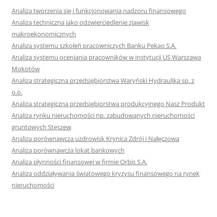
Analiza tworzenia się i funkcjonowania nadzoru finansowego
Analiza techniczna jako odzwierciedlenie zjawisk
makroekonomicznych
Analiza systemu szkoleń pracowniczych Banku Pekao S.A.
Analiza systemu oceniania pracowników w instytucji US Warszawa
Mokotów
Analiza strategiczna przedsiębiorstwa Waryński Hydraulika sp. z
o.o.
Analiza strategiczna przedsiębiorstwa produkcyjnego Nasz Produkt
Analiza rynku nieruchomości np. zabudowanych nieruchomości
gruntowych Stęszew
Analiza porównawcza uzdrowisk Krynica Zdrój i Nałęczowa
Analiza porównawcza lokat bankowych
Analiza płynności finansowej w firmie Orbis S.A.
Analiza oddziaływania światowego kryzysu finansowego na rynek
nieruchomości