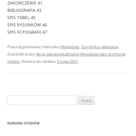
ZAKOŃCZENIE 41
BIBLIOGRAFIA 43
SPIS TABEL 45
SPIS RYSUNKÓW 46
SPIS FOTOGRAFII 47
Praca dyplomowa z kierunku
Marketing
,
Turystyka i rekreacja
.
Znaczniki pracy
Akcja zakrasnoludniania Wrocławia jako promocja
miasta
. Dodana do serwisu
5 maja 2021
.
S
z
u
k
KIERUNKI STUDIÓW
a
j