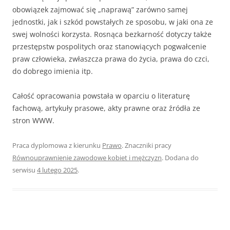
obowiązek zajmować się „naprawą” zarówno samej
jednostki, jak i szkód powstałych ze sposobu, w jaki ona ze
swej wolności korzysta. Rosnąca bezkarność dotyczy także
przestępstw pospolitych oraz stanowiących pogwałcenie
praw człowieka, zwłaszcza prawa do życia, prawa do czci,
do dobrego imienia itp.
Całość opracowania powstała w oparciu o literaturę
fachową, artykuły prasowe, akty prawne oraz źródła ze
stron WWW.
Praca dyplomowa z kierunku
Prawo
. Znaczniki pracy
Równouprawnienie zawodowe kobiet i mężczyzn
. Dodana do
serwisu
4 lutego 2025
.