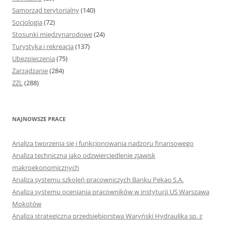
Samorząd terytorialny
(140)
Socjologia
(72)
Stosunki międzynarodowe
(24)
Turystyka i rekreacja
(137)
Ubezpieczenia
(75)
Zarządzanie
(284)
ZZL
(288)
NAJNOWSZE PRACE
Analiza tworzenia się i funkcjonowania nadzoru finansowego
Analiza techniczna jako odzwierciedlenie zjawisk
makroekonomicznych
Analiza systemu szkoleń pracowniczych Banku Pekao S.A.
Analiza systemu oceniania pracowników w instytucji US Warszawa
Mokotów
Analiza strategiczna przedsiębiorstwa Waryński Hydraulika sp. z