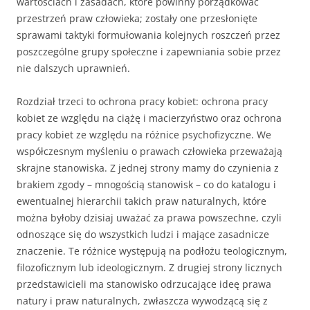
wartościach i zasadach, które powinny porządkować
przestrzeń praw człowieka; zostały one przesłonięte
sprawami taktyki formułowania kolejnych roszczeń przez
poszczególne grupy społeczne i zapewniania sobie przez
nie dalszych uprawnień.
Rozdział trzeci to ochrona pracy kobiet: ochrona pracy
kobiet ze względu na ciążę i macierzyństwo oraz ochrona
pracy kobiet ze względu na różnice psychofizyczne. We
współczesnym myśleniu o prawach człowieka przeważają
skrajne stanowiska. Z jednej strony mamy do czynienia z
brakiem zgody – mnogością stanowisk – co do katalogu i
ewentualnej hierarchii takich praw naturalnych, które
można byłoby dzisiaj uważać za prawa powszechne, czyli
odnoszące się do wszystkich ludzi i mające zasadnicze
znaczenie. Te różnice występują na podłożu teologicznym,
filozoficznym lub ideologicznym. Z drugiej strony licznych
przedstawicieli ma stanowisko odrzucające ideę prawa
natury i praw naturalnych, zwłaszcza wywodzącą się z