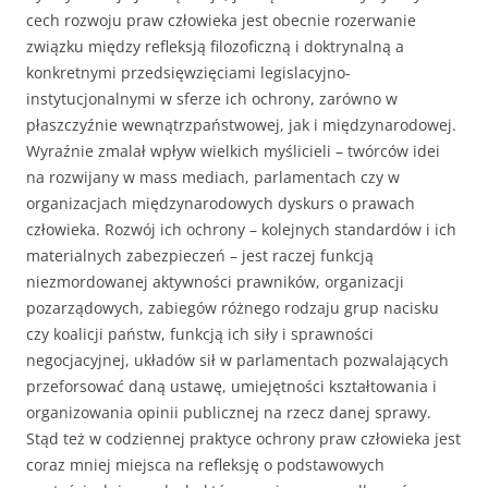
cech rozwoju praw człowieka jest obecnie rozerwanie
związku między refleksją filozoficzną i doktrynalną a
konkretnymi przedsięwzięciami legislacyjno-
instytucjonalnymi w sferze ich ochrony, zarówno w
płaszczyźnie wewnątrzpaństwowej, jak i międzynarodowej.
Wyraźnie zmalał wpływ wielkich myślicieli – twórców idei
na rozwijany w mass mediach, parlamentach czy w
organizacjach międzynarodowych dyskurs o prawach
człowieka. Rozwój ich ochrony – kolejnych standardów i ich
materialnych zabezpieczeń – jest raczej funkcją
niezmordowanej aktywności prawników, organizacji
pozarządowych, zabiegów różnego rodzaju grup nacisku
czy koalicji państw, funkcją ich siły i sprawności
negocjacyjnej, układów sił w parlamentach pozwalających
przeforsować daną ustawę, umiejętności kształtowania i
organizowania opinii publicznej na rzecz danej sprawy.
Stąd też w codziennej praktyce ochrony praw człowieka jest
coraz mniej miejsca na refleksję o podstawowych