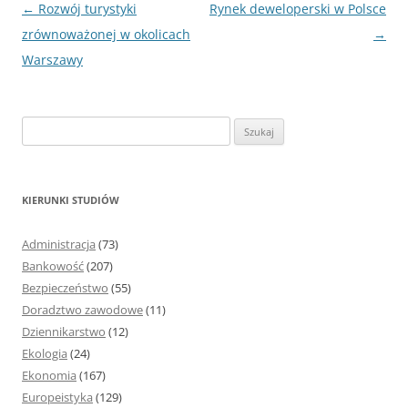
Nawigacja
←
Rozwój turystyki
Rynek deweloperski w Polsce
wpisu
zrównoważonej w okolicach
→
Warszawy
S
z
u
k
KIERUNKI STUDIÓW
a
j
Administracja
(73)
:
Bankowość
(207)
Bezpieczeństwo
(55)
Doradztwo zawodowe
(11)
Dziennikarstwo
(12)
Ekologia
(24)
Ekonomia
(167)
Europeistyka
(129)