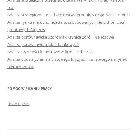
Analiza strategiczna przedsiębiorstwa Waryński Hydraulika sp. z
o.o.
Analiza strategiczna przedsiębiorstwa produkcyjnego Nasz Produkt
Analiza rynku nieruchomości np. zabudowanych nieruchomości
gruntowych Stęszew
Analiza porównawcza uzdrowisk Krynica Zdrój i Nałęczowa
Analiza porównawcza lokat bankowych
Analiza płynności finansowej w firmie Orbis S.A.
Analiza oddziaływania światowego kryzysu finansowego na rynek
nieruchomości
POMOC W PISANIU PRACY
pisanie prac