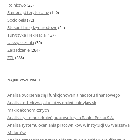
Rolnictwo
(25)
Samorząd terytorialny
(140)
Socjologia
(72)
Stosunki międzynarodowe
(24)
Turystyka i rekreacja
(137)
Ubezpieczenia
(75)
Zarządzanie
(284)
ZZL
(288)
NAJNOWSZE PRACE
Analiza tworzenia się i funkcjonowania nadzoru finansowego
Analiza techniczna jako odzwierciedlenie zjawisk
makroekonomicznych
Analiza systemu szkoleń pracowniczych Banku Pekao S.A.
Analiza systemu oceniania pracowników w instytucji US Warszawa
Mokotów