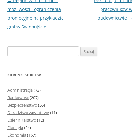
Nawigacja
←
Region w Internecie –
Rekrutacja i dobór
wpisu
możliwości i ograniczenia
pracowników w
promocyjne na przykładzie
budownictwie
→
gminy Świnoujście
S
z
u
k
KIERUNKI STUDIÓW
a
j
Administracja
(73)
:
Bankowość
(207)
Bezpieczeństwo
(55)
Doradztwo zawodowe
(11)
Dziennikarstwo
(12)
Ekologia
(24)
Ekonomia
(167)