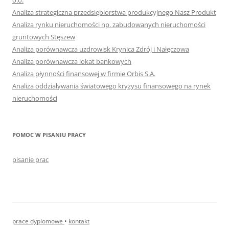
o.o.
Analiza strategiczna przedsiębiorstwa produkcyjnego Nasz Produkt
Analiza rynku nieruchomości np. zabudowanych nieruchomości
gruntowych Stęszew
Analiza porównawcza uzdrowisk Krynica Zdrój i Nałęczowa
Analiza porównawcza lokat bankowych
Analiza płynności finansowej w firmie Orbis S.A.
Analiza oddziaływania światowego kryzysu finansowego na rynek
nieruchomości
POMOC W PISANIU PRACY
pisanie prac
prace dyplomowe
•
kontakt