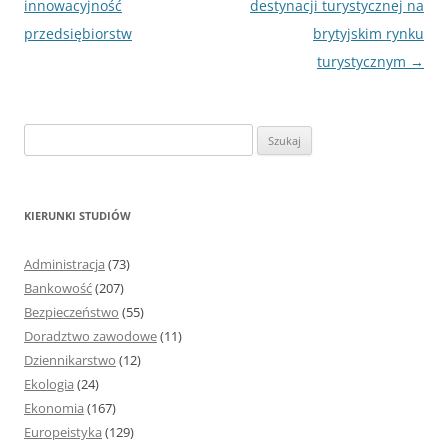
wpisu
innowacyjność
destynacji turystycznej na
przedsiębiorstw
brytyjskim rynku
turystycznym
→
S
z
u
k
KIERUNKI STUDIÓW
a
j
Administracja
(73)
:
Bankowość
(207)
Bezpieczeństwo
(55)
Doradztwo zawodowe
(11)
Dziennikarstwo
(12)
Ekologia
(24)
Ekonomia
(167)
Europeistyka
(129)