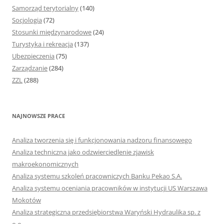
Samorząd terytorialny
(140)
Socjologia
(72)
Stosunki międzynarodowe
(24)
Turystyka i rekreacja
(137)
Ubezpieczenia
(75)
Zarządzanie
(284)
ZZL
(288)
NAJNOWSZE PRACE
Analiza tworzenia się i funkcjonowania nadzoru finansowego
Analiza techniczna jako odzwierciedlenie zjawisk
makroekonomicznych
Analiza systemu szkoleń pracowniczych Banku Pekao S.A.
Analiza systemu oceniania pracowników w instytucji US Warszawa
Mokotów
Analiza strategiczna przedsiębiorstwa Waryński Hydraulika sp. z