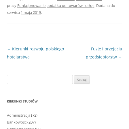
pracy
Funkcjonowanie podatku od towarów i usług
. Dodana do
serwisu
1 maja 2019
.
Nawigacja
←
Kierunki rozwoju polskiego
Fuzje i przejęcia
wpisu
hotelarstwa
przedsiębiorstw
→
S
z
u
k
KIERUNKI STUDIÓW
a
j
Administracja
(73)
:
Bankowość
(207)