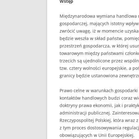
Wstęp
PEDAGOGIKA
Międzynarodowa wymiana handlowa nal
gospodarczej, mających istotny wpły
POLITOLOGIA
zwrócić uwagę, iż w momencie uzyska
PRAWO
będzie weszła w skład państw, pomiędz
przestrzeń gospodarcza, w której usuni
PSYCHOLOGIA
towarowym między państwami członko
trzecich są ujednolicone przez wspól
RACHUNKOWOŚĆ
tzw. cztery wolności europejskie, a p
REKLAMA
granicy będzie ustanowiona zewnętrzn
RESOCJALIZACJA
Prawo celne w warunkach gospodarki r
kontaktów handlowych budzi coraz wię
ROLNICTWO
doktryny prawa ekonomii, jak i prakty
administracji publicznej. Zaintereso
SAMORZĄD TERYTO
Rzeczypospolitej Polskiej, która wraz 
SOCJOLOGIA
z tym proces dostosowywania regulacj
obowiązujących w Unii Europejskiej.
TURYSTYKA I REKR