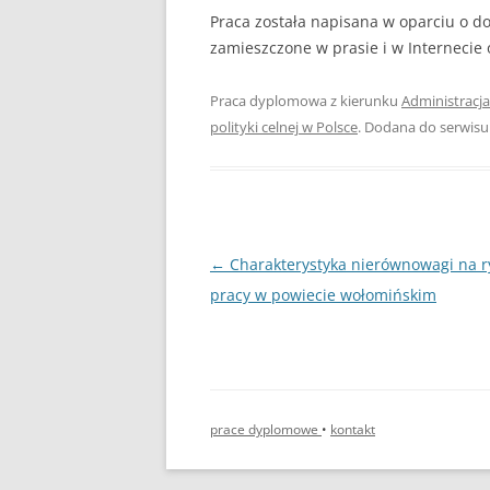
Praca została napisana w oparciu o dos
zamieszczone w prasie i w Internecie
Praca dyplomowa z kierunku
Administracja
polityki celnej w Polsce
. Dodana do serwis
Nawigacja
←
Charakterystyka nierównowagi na 
wpisu
pracy w powiecie wołomińskim
prace dyplomowe
•
kontakt