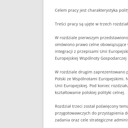
Celem pracy jest charakterystyka polit
UBEZPIECZENIA
ZARZĄDZANIE
Treści pracy są ujęte w trzech rozdzia
ZZL
W rozdziale pierwszym przedstawiono 
omówiono prawo celne obowiązujące w
integracji z przepisami Unii Europejs
Europejskiej Wspólnoty Gospodarczej 
W rozdziale drugim zaprezentowano po
Polski ze Wspólnotami Europejskimi.
Unii Europejskiej. Pod koniec rozdział
kształtowanie polskiej polityki celnej.
Rozdział trzeci został poświęcony tem
przygotowawczych do przystąpienia do 
zadania oraz cele strategiczne adminis