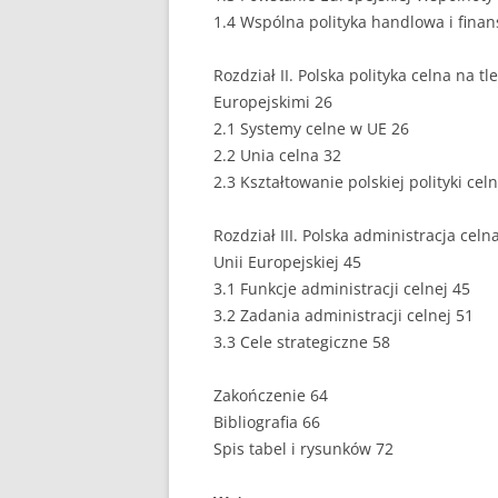
1.4 Wspólna polityka handlowa i fina
EUROPEISTYKA
Rozdział II. Polska polityka celna na 
FINANSE
Europejskimi 26
GASTRONOMIA
2.1 Systemy celne w UE 26
2.2 Unia celna 32
GIEŁDA
2.3 Kształtowanie polskiej polityki celn
HANDEL
Rozdział III. Polska administracja ce
Unii Europejskiej 45
HISTORIA
3.1 Funkcje administracji celnej 45
HOTELARSTWO
3.2 Zadania administracji celnej 51
3.3 Cele strategiczne 58
LOGISTYKA I TRAN
Zakończenie 64
MARKETING
Bibliografia 66
MARKETING POLIT
Spis tabel i rysunków 72
NIERUCHOMOŚCI