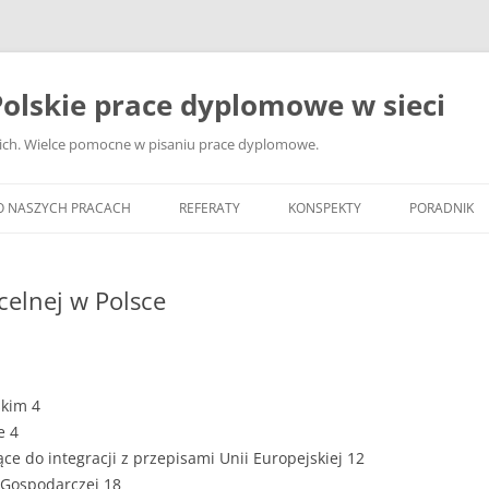
olskie prace dyplomowe w sieci
ckich. Wielce pomocne w pisaniu prace dyplomowe.
O NASZYCH PRACACH
REFERATY
KONSPEKTY
PORADNIK
JAK WYBRA
DYPLOMOW
celnej w Polsce
JAK ZBIER
MATERIAŁY
DYPLOMOW
skim 4
ANALIZA Ź
e 4
BIBLIOGRA
ce do integracji z przepisami Unii Europejskiej 12
 Gospodarczej 18