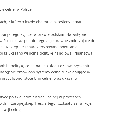
NAPISAĆ P
yki celnej w Polsce.
JAK PRZYG
USTNEGO E
łach, z których każdy obejmuje określony temat.
DYPLOMOW
zarys regulacji ceł w prawie polskim. Na wstępie
HIPOTEZY 
 Polsce oraz polskie regulacje prawne zmierzające do
DYPLOMOW
kiej. Następnie scharakteryzowano powstanie
JAK PRZYG
oraz ukazano wspólną politykę handlową i finansową.
OBRONY PR
lską politykę celną na tle Układu o Stowarzyszeniu
 Następnie omówiono systemy celne funkcjonujące w
u przybliżono istotę Unii celnej oraz ukazano
atyce polskiej administracji celnej w procesach
Unii Europejskiej. Treścią tego rozdziału są funkcje,
tracji celnej.