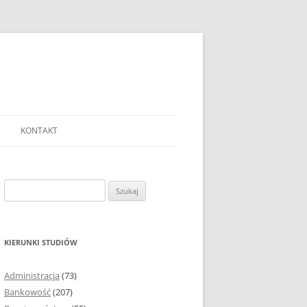
KONTAKT
Ć TEMAT PRACY
EJ?
Szukaj:
AĆ I OPRACOWYWAĆ
 DO PRACY
EJ?
KIERUNKI STUDIÓW
RÓDEŁ
Administracja
(73)
FICZNYCH
Bankowość
(207)