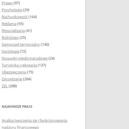
Prawo
(97)
I PODROZDZIAŁY
Psychologia
(29)
Rachunkowość
(164)
IE PRACY
Reklama
(55)
EJ
Resocjalizacja
(41)
Rolnictwo
(25)
IA
Samorząd terytorialny
(140)
KÓW, TABEL I
Socjologia
(72)
ÓW
Stosunki międzynarodowe
(24)
Turystyka i rekreacja
(137)
CYTATY
Ubezpieczenia
(75)
Zarządzanie
(284)
SUNKI ORAZ WYKRESY
ZZL
(288)
ACY DYPLOMOWEJ I
NAJNOWSZE PRACE
NIE AUTORA PRACY
Analiza tworzenia się i funkcjonowania
TÓRE POMOGĄ CI
nadzoru finansowego