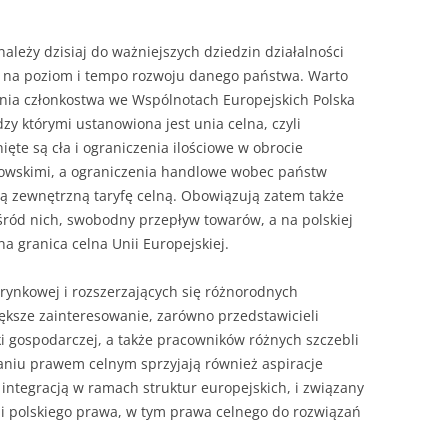
ROZDZIAŁY 
eży dzisiaj do ważniejszych dziedzin działalności
ZAKOŃCZEN
w na poziom i tempo rozwoju danego państwa. Warto
DYPLOMOW
nia członkostwa we Wspólnotach Europejskich Polska
y którymi ustanowiona jest unia celna, czyli
BIBLIOGRAF
ęte są cła i ograniczenia ilościowe w obrocie
wskimi, a ograniczenia handlowe wobec państw
SPIS RYSUN
ną zewnętrzną taryfę celną. Obowiązują zatem także
ZAŁĄCZNIK
ośród nich, swobodny przepływ towarów, a na polskiej
PRZYPISY, 
a granica celna Unii Europejskiej.
TABELE, RY
ynkowej i rozszerzających się różnorodnych
ksze zainteresowanie, zarówno przedstawicieli
OPRAWA PR
ki gospodarczej, a także pracowników różnych szczebli
ILOŚĆ KOPII
waniu prawem celnym sprzyjają również aspiracje
RIALNY
z integracją w ramach struktur europejskich, i związany
OŚWIADCZE
i polskiego prawa, w tym prawa celnego do rozwiązań
KSIĄŻKI, K
EACJA