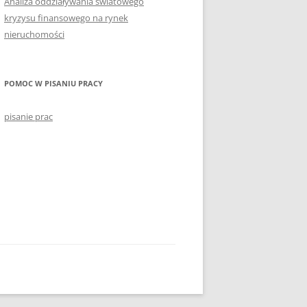
Analiza oddziaływania światowego
kryzysu finansowego na rynek
nieruchomości
POMOC W PISANIU PRACY
pisanie prac