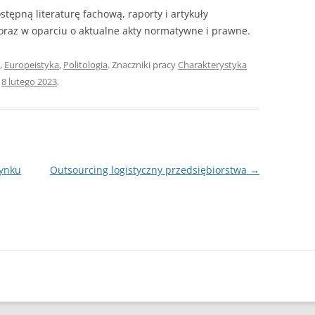
tępną literaturę fachową, raporty i artykuły
 oraz w oparciu o aktualne akty normatywne i prawne.
,
Europeistyka
,
Politologia
. Znaczniki pracy
Charakterystyka
u
8 lutego 2023
.
rynku
Outsourcing logistyczny przedsiębiorstwa
→