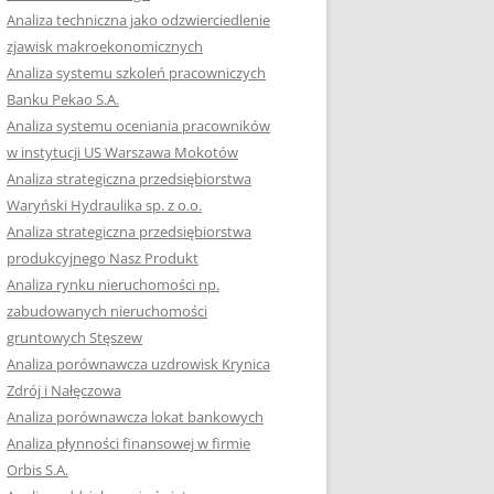
RACĘ DYPLOMOWĄ
Analiza techniczna jako odzwierciedlenie
zjawisk makroekonomicznych
OTOWAĆ SIĘ DO
Analiza systemu szkoleń pracowniczych
GZAMINU
Banku Pekao S.A.
EGO?
Analiza systemu oceniania pracowników
W PRACACH
w instytucji US Warszawa Mokotów
YCH
Analiza strategiczna przedsiębiorstwa
Waryński Hydraulika sp. z o.o.
OTOWAĆ SIĘ DO
Analiza strategiczna przedsiębiorstwa
ACY DYPLOMOWEJ
produkcyjnego Nasz Produkt
Analiza rynku nieruchomości np.
zabudowanych nieruchomości
gruntowych Stęszew
Analiza porównawcza uzdrowisk Krynica
Zdrój i Nałęczowa
Analiza porównawcza lokat bankowych
Analiza płynności finansowej w firmie
Orbis S.A.