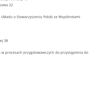
ZAWARTOŚĆ
nsowa 22
DYPLOMOW
tle Układu o Stowarzyszeniu Polski ze Wspólnotami
ESTETYKA 
WYRÓŻNIEN
CZCIONKA, 
WIELKOŚĆ 
ej 38
STRUKTURA
lna w procesach przygotowawczych do przystąpienia do
DYPLOMOW
STYL PRAC
STRONA TY
SPORT
DYPLOMOW
SPIS TREŚC
DYPLOMOW
YCZNY
WSTĘP PRA