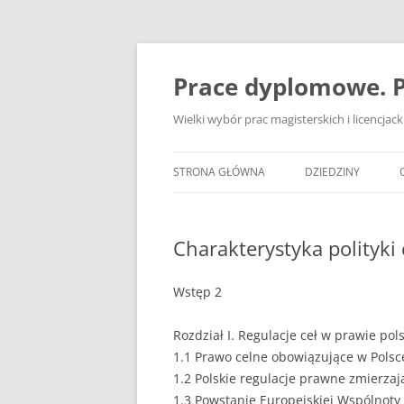
Przejdź
do
treści
Prace dyplomowe. P
Wielki wybór prac magisterskich i licencja
STRONA GŁÓWNA
DZIEDZINY
ADMINISTRACJA
Charakterystyka polityki 
BANKOWOŚĆ
BEZPIECZEŃSTWO
Wstęp 2
DZIENNIKARSTWO
Rozdział I. Regulacje ceł w prawie pol
1.1 Prawo celne obowiązujące w Polsc
EKOLOGIA
1.2 Polskie regulacje prawne zmierzają
EKONOMIA
1.3 Powstanie Europejskiej Wspólnoty