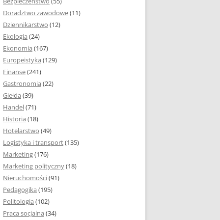
Bezpieczeństwo
(55)
 I ROZMIAR PRACY
Doradztwo zawodowe
(11)
EJ
Dziennikarstwo
(12)
PRACY DYPLOMOWEJ –
Ekologia
(24)
IA, NUMEROWANIE
Ekonomia
(167)
Europeistyka
(129)
MARGINESY I
Finanse
(241)
STRON
Gastronomia
(22)
Giełda
(39)
 AKAPITU W PRACY
Handel
(71)
EJ
Historia
(18)
Y DYPLOMOWEJ
Hotelarstwo
(49)
Logistyka i transport
(135)
TUŁOWA PRACY
Marketing
(176)
EJ
Marketing polityczny
(18)
Nieruchomości
(91)
I W PRACY
Pedagogika
(195)
EJ
Politologia
(102)
Praca socjalna
(34)
CY DYPLOMOWEJ