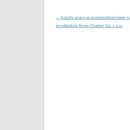
Nawigacja
←
Koszty pracy w przedsiębiorstwie n
wpisu
przykładzie firmy Chaber Sp. z o.o.