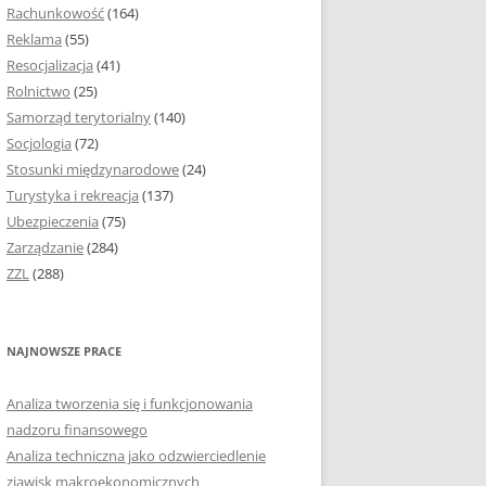
Rachunkowość
(164)
Reklama
(55)
Resocjalizacja
(41)
Rolnictwo
(25)
Samorząd terytorialny
(140)
Socjologia
(72)
Stosunki międzynarodowe
(24)
Turystyka i rekreacja
(137)
Ubezpieczenia
(75)
Zarządzanie
(284)
ZZL
(288)
NAJNOWSZE PRACE
Analiza tworzenia się i funkcjonowania
nadzoru finansowego
Analiza techniczna jako odzwierciedlenie
zjawisk makroekonomicznych