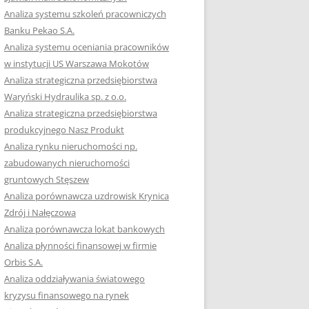
Analiza systemu szkoleń pracowniczych
Banku Pekao S.A.
Analiza systemu oceniania pracowników
w instytucji US Warszawa Mokotów
Analiza strategiczna przedsiębiorstwa
Waryński Hydraulika sp. z o.o.
Analiza strategiczna przedsiębiorstwa
produkcyjnego Nasz Produkt
Analiza rynku nieruchomości np.
zabudowanych nieruchomości
gruntowych Stęszew
Analiza porównawcza uzdrowisk Krynica
Zdrój i Nałęczowa
Analiza porównawcza lokat bankowych
Analiza płynności finansowej w firmie
Orbis S.A.
Analiza oddziaływania światowego
kryzysu finansowego na rynek