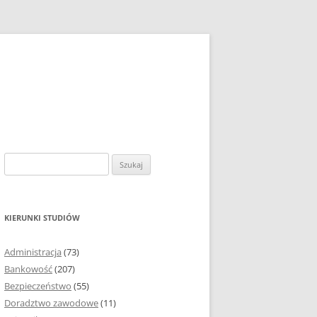
S
z
u
k
KIERUNKI STUDIÓW
a
j
Administracja
(73)
:
Bankowość
(207)
Bezpieczeństwo
(55)
Doradztwo zawodowe
(11)