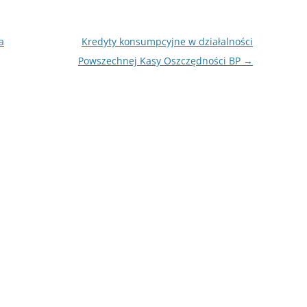
a
Kredyty konsumpcyjne w działalności
Powszechnej Kasy Oszczędności BP
→