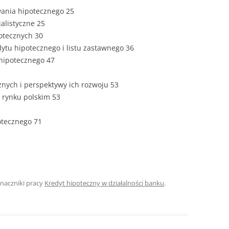
wania hipotecznego 25
jalistyczne 25
otecznych 30
dytu hipotecznego i listu zastawnego 36
 hipotecznego 47
cznych i perspektywy ich rozwoju 53
a rynku polskim 53
otecznego 71
Znaczniki pracy
Kredyt hipoteczny w działalności banku
.