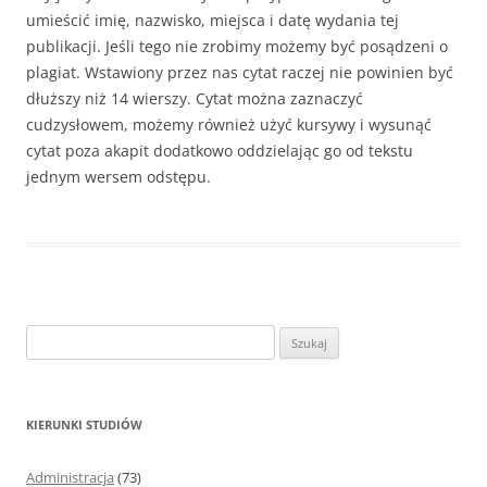
umieścić imię, nazwisko, miejsca i datę wydania tej
publikacji. Jeśli tego nie zrobimy możemy być posądzeni o
plagiat. Wstawiony przez nas cytat raczej nie powinien być
dłuższy niż 14 wierszy. Cytat można zaznaczyć
cudzysłowem, możemy również użyć kursywy i wysunąć
cytat poza akapit dodatkowo oddzielając go od tekstu
jednym wersem odstępu.
S
z
u
k
KIERUNKI STUDIÓW
a
j
Administracja
(73)