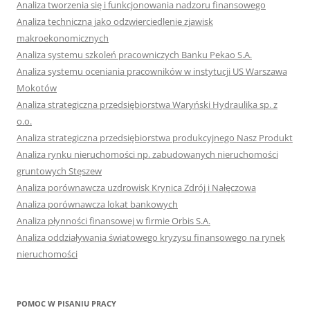
Analiza tworzenia się i funkcjonowania nadzoru finansowego
Analiza techniczna jako odzwierciedlenie zjawisk
makroekonomicznych
Analiza systemu szkoleń pracowniczych Banku Pekao S.A.
Analiza systemu oceniania pracowników w instytucji US Warszawa
Mokotów
Analiza strategiczna przedsiębiorstwa Waryński Hydraulika sp. z
o.o.
Analiza strategiczna przedsiębiorstwa produkcyjnego Nasz Produkt
Analiza rynku nieruchomości np. zabudowanych nieruchomości
gruntowych Stęszew
Analiza porównawcza uzdrowisk Krynica Zdrój i Nałęczowa
Analiza porównawcza lokat bankowych
Analiza płynności finansowej w firmie Orbis S.A.
Analiza oddziaływania światowego kryzysu finansowego na rynek
nieruchomości
POMOC W PISANIU PRACY