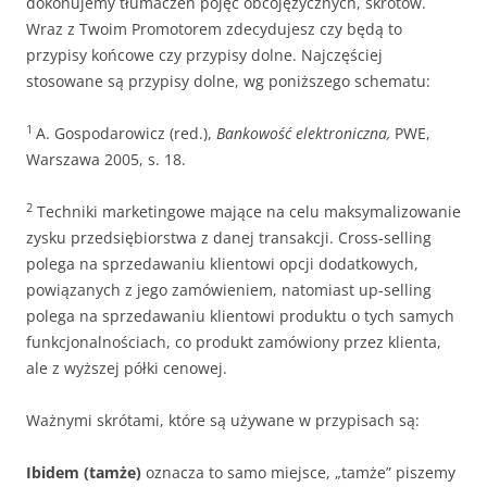
dokonujemy tłumaczeń pojęć obcojęzycznych, skrótów.
Wraz z Twoim Promotorem zdecydujesz czy będą to
przypisy końcowe czy przypisy dolne. Najczęściej
stosowane są przypisy dolne, wg poniższego schematu:
1
A. Gospodarowicz (red.),
Bankowość elektroniczna,
PWE,
Warszawa 2005, s. 18.
2
Techniki marketingowe mające na celu maksymalizowanie
zysku przedsiębiorstwa z danej transakcji. Cross-selling
polega na sprzedawaniu klientowi opcji dodatkowych,
powiązanych z jego zamówieniem, natomiast up-selling
polega na sprzedawaniu klientowi produktu o tych samych
funkcjonalnościach, co produkt zamówiony przez klienta,
ale z wyższej półki cenowej.
Ważnymi skrótami, które są używane w przypisach są:
Ibidem (tamże)
oznacza to samo miejsce, „tamże” piszemy