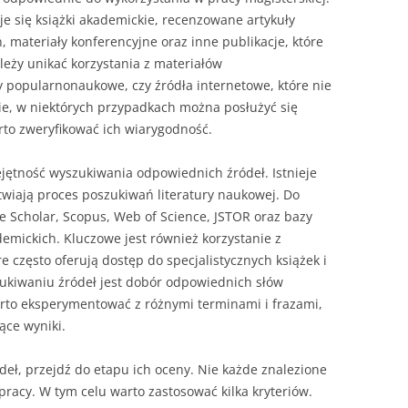
e się książki akademickie, recenzowane artykuły
 materiały konferencyjne oraz inne publikacje, które
leży unikać korzystania z materiałów
ły popularnonaukowe, czy źródła internetowe, które nie
e, w niektórych przypadkach można posłużyć się
to zweryfikować ich wiarygodność.
ętność wyszukiwania odpowiednich źródeł. Istnieje
atwiają proces poszukiwań literatury naukowej. Do
e Scholar, Scopus, Web of Science, JSTOR oraz bazy
mickich. Kluczowe jest również korzystanie z
e często oferują dostęp do specjalistycznych książek i
kiwaniu źródeł jest dobór odpowiednich słów
rto eksperymentować z różnymi terminami i frazami,
ące wyniki.
ódeł, przejdź do etapu ich oceny. Nie każde znalezione
racy. W tym celu warto zastosować kilka kryteriów.