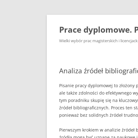
Przejdź
do
treści
Prace dyplomowe. P
Wielki wybór prac magisterskich i licencja
Analiza źródeł bibliograf
Pisanie pracy dyplomowej to złożony p
ale także zdolności do efektywnego w
tym poradniku skupię się na kluczowy
źródeł bibliograficznych. Proces ten 
ponieważ bez solidnych źródeł trudn
Pierwszym krokiem w analizie źródeł b
źródła mogą być uznane za naukowe i 