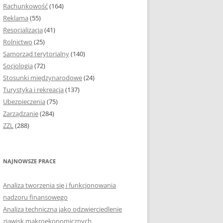
Rachunkowość
(164)
Reklama
(55)
Resocjalizacja
(41)
Rolnictwo
(25)
Samorząd terytorialny
(140)
Socjologia
(72)
Stosunki międzynarodowe
(24)
Turystyka i rekreacja
(137)
Ubezpieczenia
(75)
Zarządzanie
(284)
ZZL
(288)
NAJNOWSZE PRACE
Analiza tworzenia się i funkcjonowania
nadzoru finansowego
Analiza techniczna jako odzwierciedlenie
zjawisk makroekonomicznych