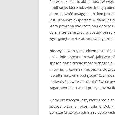
Pierwsze z nich to aktualność. W wię
publikacje, które odzwierciedlają obe
autora. Zwróć uwagę na to, kim jest au
jest uznanym ekspertem w danej dzied
która powinna być rzetelna i dobrze
opiera się dane źródło, zostały prze
wyciągnięte przez autora są logiczne 
Niezwykle ważnym krokiem jest także 
dokładnie przeanalizować, jaką wartoś
sposób dane źródło może wzbogacić T
informacji, które są niezbędne do z
lub alternatywne podejście? Czy moż
podważyć pewne założenia? Zwróć uwag
zagadnieniami Twojej pracy oraz na il
Kiedy już zdecydujesz, które źródła s
sposób logiczny i przemyślany. Dobrym
pomoże Ci szybko odnaleźć odpowiedni