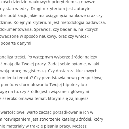
kszości dziedzin naukowych priorytetem są nowsze
cny stan wiedzy. Drugim kryterium jest autorytet
tor publikacji, jakie ma osiągnięcia naukowe oraz czy
zinie. Kolejnym kryterium jest metodologia badawcza,
 udokumentowana. Sprawdź, czy badania, na których
prowadzone w sposób naukowy, oraz czy wnioski
i poparte danymi.
analiza treści. Po wstępnym wyborze źródeł należy
ć mają dla Twojej pracy. Zadaj sobie pytanie, w jaki
woją pracę magisterską. Czy dostarcza kluczowych
rozumienia tematu? Czy przedstawia nową perspektywę
e pomóc w sformułowaniu Twojej hipotezy lub
ę na to, czy źródło jest związane z głównymi
e szeroko omawia temat, którym się zajmujesz.
ą wartościowe, warto zacząć porządkowanie ich w
 rozwiązaniem jest stworzenie katalogu źródeł, który
e materiały w trakcie pisania pracy. Możesz