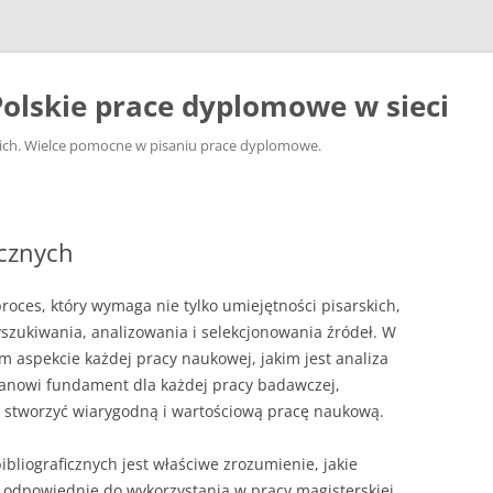
olskie prace dyplomowe w sieci
ckich. Wielce pomocne w pisaniu prace dyplomowe.
icznych
roces, który wymaga nie tylko umiejętności pisarskich,
yszukiwania, analizowania i selekcjonowania źródeł. W
m aspekcie każdej pracy naukowej, jakim jest analiza
stanowi fundament dla każdej pracy badawczej,
o stworzyć wiarygodną i wartościową pracę naukową.
ibliograficznych jest właściwe zrozumienie, jakie
odpowiednie do wykorzystania w pracy magisterskiej.