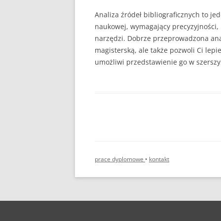
Analiza źródeł bibliograficznych to j
naukowej, wymagający precyzyjności,
narzędzi. Dobrze przeprowadzona anal
magisterską, ale także pozwoli Ci lepi
umożliwi przedstawienie go w szersz
prace dyplomowe
•
kontakt