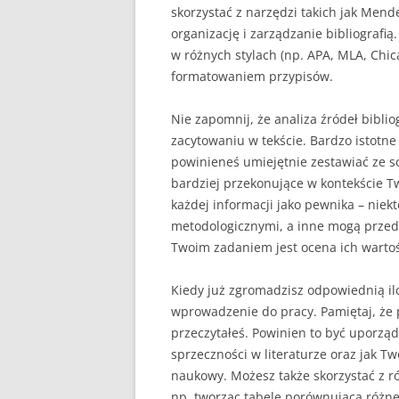
skorzystać z narzędzi takich jak Mend
organizację i zarządzanie bibliografi
w różnych stylach (np. APA, MLA, Chi
formatowaniem przypisów.
Nie zapomnij, że analiza źródeł biblio
zacytowaniu w tekście. Bardzo istotne 
powinieneś umiejętnie zestawiać ze so
bardziej przekonujące w kontekście T
każdej informacji jako pewnika – nie
metodologicznymi, a inne mogą przeds
Twoim zadaniem jest ocena ich wartośc
Kiedy już zgromadzisz odpowiednią ilo
wprowadzenie do pracy. Pamiętaj, że pr
przeczytałeś. Powinien to być uporząd
sprzeczności w literaturze oraz jak Tw
naukowy. Możesz także skorzystać z ró
np. tworząc tabelę porównującą różne t