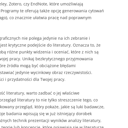
eley, Zotero, czy EndNote, które umożliwiają
ą. Programy te oferują także opcję generowania cytowań
cago), co znacznie ułatwia pracę nad poprawnym
graficznych nie polega jedynie na ich zebranie i
jest krytyczne podejście do literatury. Oznacza to, że
bą różne punkty widzenia i oceniać, które z nich są
wojej pracy. Unikaj bezkrytycznego przyjmowania
które źródła mogą być obciążone błędami
tawiać jedynie wycinkowy obraz rzeczywistości.
i i przydatności dla Twojej pracy.
ść literatury, warto zadbać o jej właściwe
zegląd literatury to nie tylko streszczenie tego, co
kowany przegląd, który pokaże, jakie są luki badawcze,
oje badania wpisują się w już istniejący dorobek
żnych technik prezentacji wyników analizy literatury,
eorie lub koncepcje, które pojawiają się w literaturze.