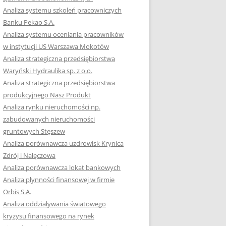
Analiza systemu szkoleń pracowniczych
Banku Pekao S.A.
Analiza systemu oceniania pracowników
w instytucji US Warszawa Mokotów
Analiza strategiczna przedsiębiorstwa
Waryński Hydraulika sp. z o.o.
Analiza strategiczna przedsiębiorstwa
produkcyjnego Nasz Produkt
Analiza rynku nieruchomości np.
zabudowanych nieruchomości
gruntowych Stęszew
Analiza porównawcza uzdrowisk Krynica
Zdrój i Nałęczowa
Analiza porównawcza lokat bankowych
Analiza płynności finansowej w firmie
Orbis S.A.
Analiza oddziaływania światowego
kryzysu finansowego na rynek