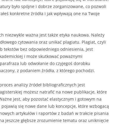
atury było spójne i dobrze zorganizowane, co pozwoli
ałeś konkretne źródła i jak wpływają one na Twoje
ych niezwykle ważna jest także etyka naukowa. Należy
łowego cytowania oraz unikać plagiatu. Plagiat, czyli
b tekstów bez odpowiedniego odniesienia, jest
kademickiej i może skutkować poważnymi
 parafraza lub odwołanie do czyjegoś dorobku
czony, z podaniem źródła, z którego pochodzi.
oces analizy źródeł bibliograficznych jest
gisterskiej możesz natrafić na nowe publikacje, które
Ważne jest, aby pozostać elastycznym i gotowym na
śli pojawią się nowe dane lub koncepcje, które wzbogacą
nowych artykułów i raportów z badań w trakcie pisania
na jeszcze głębsze zrozumienie tematu oraz uniknięcie