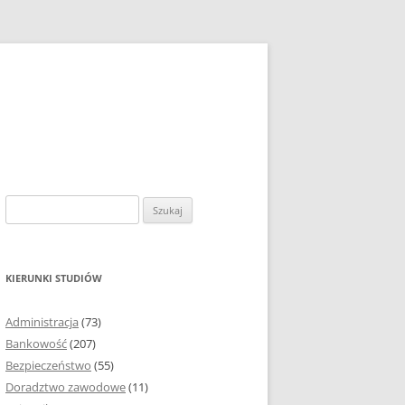
S
z
u
k
KIERUNKI STUDIÓW
a
j
Administracja
(73)
:
Bankowość
(207)
Bezpieczeństwo
(55)
Doradztwo zawodowe
(11)