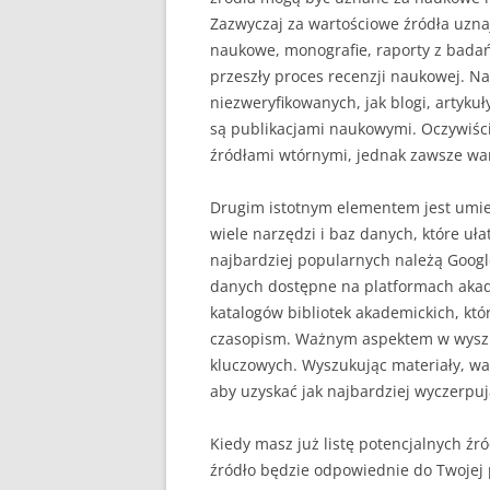
Zazwyczaj za wartościowe źródła uznaj
naukowe, monografie, raporty z badań,
przeszły proces recenzji naukowej. Na
niezweryfikowanych, jak blogi, artyku
są publikacjami naukowymi. Oczywiści
źródłami wtórnymi, jednak zawsze war
Drugim istotnym elementem jest umiej
wiele narzędzi i baz danych, które uł
najbardziej popularnych należą Googl
danych dostępne na platformach akade
katalogów bibliotek akademickich, któr
czasopism. Ważnym aspektem w wyszu
kluczowych. Wyszukując materiały, wa
aby uzyskać jak najbardziej wyczerpuj
Kiedy masz już listę potencjalnych źr
źródło będzie odpowiednie do Twojej p