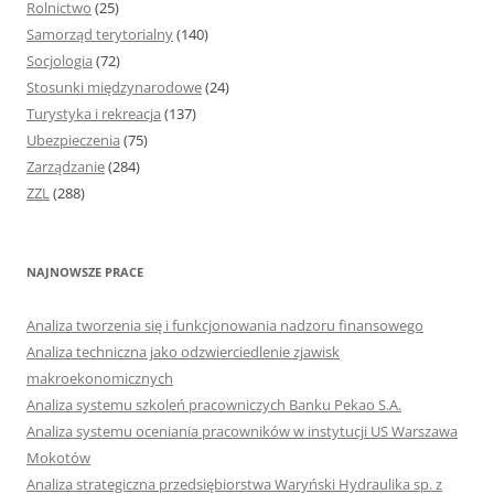
Rolnictwo
(25)
Samorząd terytorialny
(140)
Socjologia
(72)
Stosunki międzynarodowe
(24)
Turystyka i rekreacja
(137)
Ubezpieczenia
(75)
Zarządzanie
(284)
ZZL
(288)
NAJNOWSZE PRACE
Analiza tworzenia się i funkcjonowania nadzoru finansowego
Analiza techniczna jako odzwierciedlenie zjawisk
makroekonomicznych
Analiza systemu szkoleń pracowniczych Banku Pekao S.A.
Analiza systemu oceniania pracowników w instytucji US Warszawa
Mokotów
Analiza strategiczna przedsiębiorstwa Waryński Hydraulika sp. z