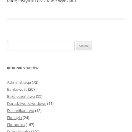
Radę Instytutu oraz Radę Wydziału.
S
z
u
k
KIERUNKI STUDIÓW
a
j
Administracja
(73)
:
Bankowość
(207)
Bezpieczeństwo
(55)
Doradztwo zawodowe
(11)
Dziennikarstwo
(12)
Ekologia
(24)
Ekonomia
(167)
Europeistyka
(129)