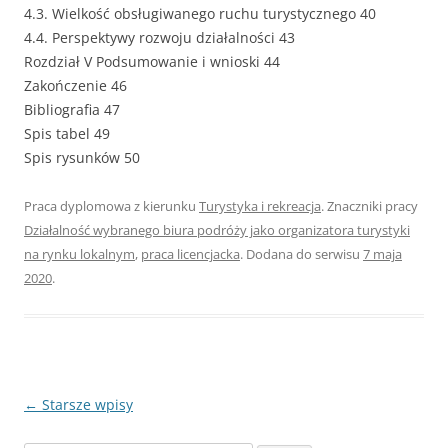
4.3. Wielkość obsługiwanego ruchu turystycznego 40
4.4. Perspektywy rozwoju działalności 43
Rozdział V Podsumowanie i wnioski 44
Zakończenie 46
Bibliografia 47
Spis tabel 49
Spis rysunków 50
Praca dyplomowa z kierunku
Turystyka i rekreacja
. Znaczniki pracy
Działalność wybranego biura podróży jako organizatora turystyki
na rynku lokalnym
,
praca licencjacka
. Dodana do serwisu
7 maja
2020
.
Nawigacja
←
Starsze wpisy
wpisu