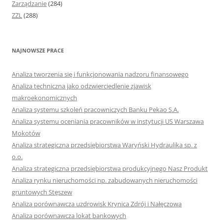
Zarządzanie
(284)
ZZL
(288)
NAJNOWSZE PRACE
Analiza tworzenia się i funkcjonowania nadzoru finansowego
Analiza techniczna jako odzwierciedlenie zjawisk
makroekonomicznych
Analiza systemu szkoleń pracowniczych Banku Pekao S.A.
Analiza systemu oceniania pracowników w instytucji US Warszawa
Mokotów
Analiza strategiczna przedsiębiorstwa Waryński Hydraulika sp. z
o.o.
Analiza strategiczna przedsiębiorstwa produkcyjnego Nasz Produkt
Analiza rynku nieruchomości np. zabudowanych nieruchomości
gruntowych Stęszew
Analiza porównawcza uzdrowisk Krynica Zdrój i Nałęczowa
Analiza porównawcza lokat bankowych