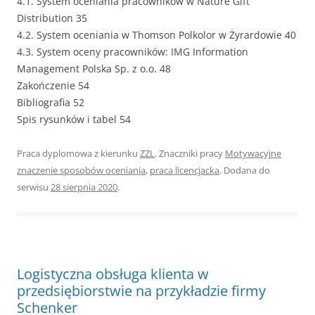
4.1. System oceniania pracowników w Nature Gift
Distribution 35
4.2. System oceniania w Thomson Polkolor w Żyrardowie 40
4.3. System oceny pracowników: IMG Information
Management Polska Sp. z o.o. 48
Zakończenie 54
Bibliografia 52
Spis rysunków i tabel 54
Praca dyplomowa z kierunku
ZZL
. Znaczniki pracy
Motywacyjne
znaczenie sposobów oceniania
,
praca licencjacka
. Dodana do
serwisu
28 sierpnia 2020
.
Logistyczna obsługa klienta w
przedsiębiorstwie na przykładzie firmy
Schenker