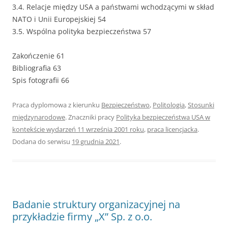
3.4. Relacje między USA a państwami wchodzącymi w skład
NATO i Unii Europejskiej 54
3.5. Wspólna polityka bezpieczeństwa 57
Zakończenie 61
Bibliografia 63
Spis fotografii 66
Praca dyplomowa z kierunku
Bezpieczeństwo
,
Politologia
,
Stosunki
międzynarodowe
. Znaczniki pracy
Polityka bezpieczeństwa USA w
kontekście wydarzeń 11 września 2001 roku
,
praca licencjacka
.
Dodana do serwisu
19 grudnia 2021
.
Badanie struktury organizacyjnej na
przykładzie firmy „X” Sp. z o.o.