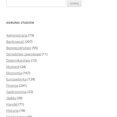
S
z
u
k
KIERUNKI STUDIÓW
a
j
Administracja
(73)
:
Bankowość
(207)
Bezpieczeństwo
(55)
Doradztwo zawodowe
(11)
Dziennikarstwo
(12)
Ekologia
(24)
Ekonomia
(167)
Europeistyka
(129)
Finanse
(241)
Gastronomia
(22)
Giełda
(39)
Handel
(71)
Historia
(18)
Hotelarstwo
(49)