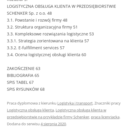
LOGISTYCZNA OBSŁUGA KLIENTA W PRZEDSIĘBIORSTWIE
SCHENKER Sp. z o.o. 48
3.1. Powstanie i rozwój firmy 48
3.2. Struktura organizacyjna firmy 51
3.3. Kompleksowe rozwiązania logistyczne 53
3.3.1. Strategia zorientowana na klienta 57
3.3.2. E-fulfillment services 57
3.4. Ocena logistycznej obsługi klienta 60
ZAKOŃCZENIE 63
BIBLIOGRAFIA 65
SPIS TABEL 67
SPIS RYSUNKÓW 68
Praca dyplomowa z kierunku
Logistyka i transport
. Znaczniki pracy
Logistyczna obsługa klienta
,
Logistyczna obsługa klienta w
przedsiębiorstwie na przykładzie firmy Schenker
,
praca licencjacka
.
Dodana do serwisu
4 sierpnia 2020
.