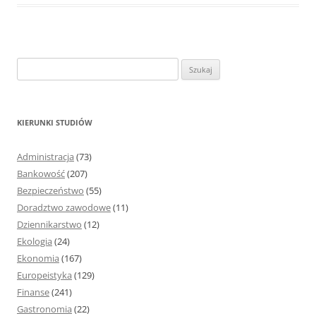
S
z
u
k
KIERUNKI STUDIÓW
a
j
Administracja
(73)
:
Bankowość
(207)
Bezpieczeństwo
(55)
Doradztwo zawodowe
(11)
Dziennikarstwo
(12)
Ekologia
(24)
Ekonomia
(167)
Europeistyka
(129)
Finanse
(241)
Gastronomia
(22)