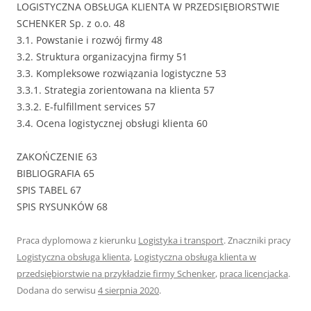
LOGISTYCZNA OBSŁUGA KLIENTA W PRZEDSIĘBIORSTWIE
SCHENKER Sp. z o.o. 48
3.1. Powstanie i rozwój firmy 48
3.2. Struktura organizacyjna firmy 51
3.3. Kompleksowe rozwiązania logistyczne 53
3.3.1. Strategia zorientowana na klienta 57
3.3.2. E-fulfillment services 57
3.4. Ocena logistycznej obsługi klienta 60
ZAKOŃCZENIE 63
BIBLIOGRAFIA 65
SPIS TABEL 67
SPIS RYSUNKÓW 68
Praca dyplomowa z kierunku
Logistyka i transport
. Znaczniki pracy
Logistyczna obsługa klienta
,
Logistyczna obsługa klienta w
przedsiębiorstwie na przykładzie firmy Schenker
,
praca licencjacka
.
Dodana do serwisu
4 sierpnia 2020
.