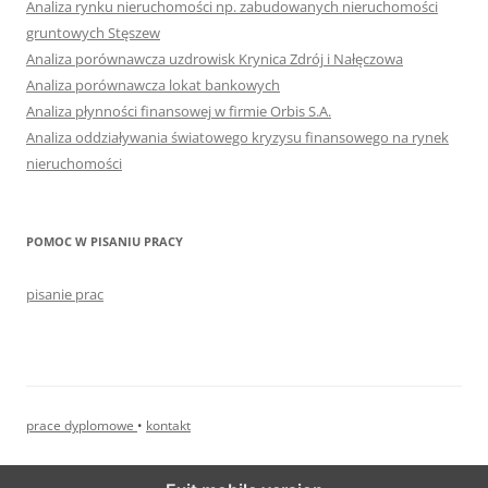
Analiza rynku nieruchomości np. zabudowanych nieruchomości
gruntowych Stęszew
Analiza porównawcza uzdrowisk Krynica Zdrój i Nałęczowa
Analiza porównawcza lokat bankowych
Analiza płynności finansowej w firmie Orbis S.A.
Analiza oddziaływania światowego kryzysu finansowego na rynek
nieruchomości
POMOC W PISANIU PRACY
pisanie prac
prace dyplomowe
•
kontakt