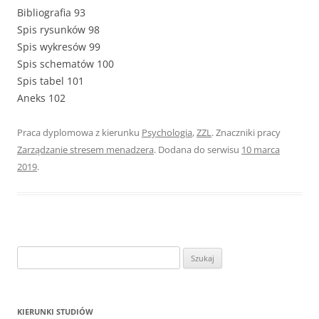
Bibliografia 93
Spis rysunków 98
Spis wykresów 99
Spis schematów 100
Spis tabel 101
Aneks 102
Praca dyplomowa z kierunku
Psychologia
,
ZZL
. Znaczniki pracy
Zarządzanie stresem menadzera
. Dodana do serwisu
10 marca
2019
.
S
z
u
k
KIERUNKI STUDIÓW