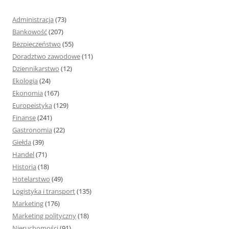
a
j
Administracja
(73)
:
Bankowość
(207)
Bezpieczeństwo
(55)
Doradztwo zawodowe
(11)
Dziennikarstwo
(12)
Ekologia
(24)
Ekonomia
(167)
Europeistyka
(129)
Finanse
(241)
Gastronomia
(22)
Giełda
(39)
Handel
(71)
Historia
(18)
Hotelarstwo
(49)
Logistyka i transport
(135)
Marketing
(176)
Marketing polityczny
(18)
Nieruchomości
(91)