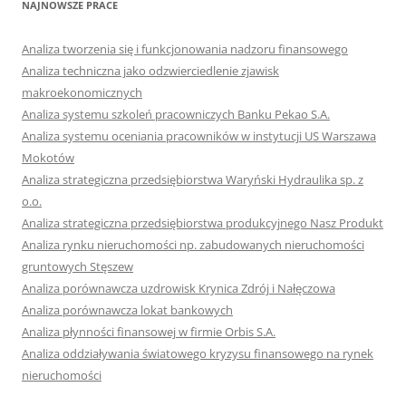
NAJNOWSZE PRACE
Analiza tworzenia się i funkcjonowania nadzoru finansowego
Analiza techniczna jako odzwierciedlenie zjawisk
makroekonomicznych
Analiza systemu szkoleń pracowniczych Banku Pekao S.A.
Analiza systemu oceniania pracowników w instytucji US Warszawa
Mokotów
Analiza strategiczna przedsiębiorstwa Waryński Hydraulika sp. z
o.o.
Analiza strategiczna przedsiębiorstwa produkcyjnego Nasz Produkt
Analiza rynku nieruchomości np. zabudowanych nieruchomości
gruntowych Stęszew
Analiza porównawcza uzdrowisk Krynica Zdrój i Nałęczowa
Analiza porównawcza lokat bankowych
Analiza płynności finansowej w firmie Orbis S.A.
Analiza oddziaływania światowego kryzysu finansowego na rynek
nieruchomości