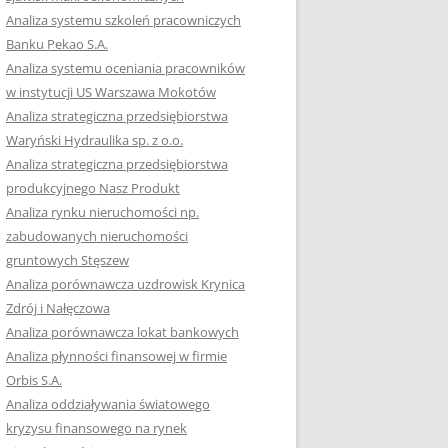
Analiza systemu szkoleń pracowniczych
Banku Pekao S.A.
Analiza systemu oceniania pracowników
w instytucji US Warszawa Mokotów
Analiza strategiczna przedsiębiorstwa
Waryński Hydraulika sp. z o.o.
Analiza strategiczna przedsiębiorstwa
produkcyjnego Nasz Produkt
Analiza rynku nieruchomości np.
zabudowanych nieruchomości
gruntowych Stęszew
Analiza porównawcza uzdrowisk Krynica
Zdrój i Nałęczowa
Analiza porównawcza lokat bankowych
Analiza płynności finansowej w firmie
Orbis S.A.
Analiza oddziaływania światowego
kryzysu finansowego na rynek