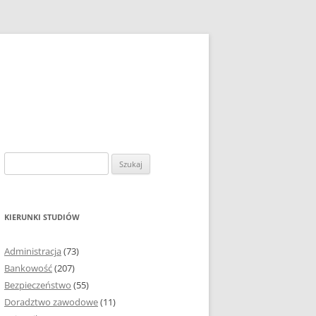
S
z
u
k
KIERUNKI STUDIÓW
a
j
Administracja
(73)
:
Bankowość
(207)
Bezpieczeństwo
(55)
Doradztwo zawodowe
(11)