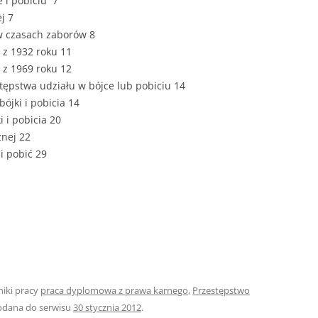
e i pobiciu 7
j 7
 w czasach zaborów 8
 z 1932 roku 11
 z 1969 roku 12
ępstwa udziału w bójce lub pobiciu 14
ójki i pobicia 14
 i pobicia 20
znej 22
i pobić 29
niki pracy
praca dyplomowa z prawa karnego
,
Przestępstwo
odana do serwisu
30 stycznia 2012
.