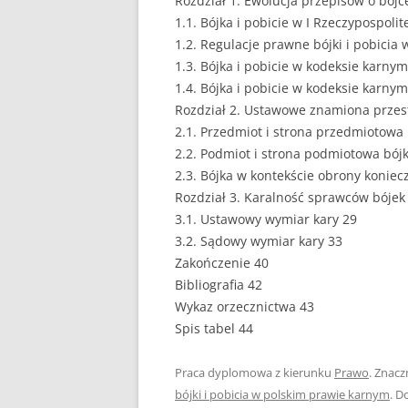
Rozdział 1. Ewolucja przepisów o bójc
1.1. Bójka i pobicie w I Rzeczypospolite
1.2. Regulacje prawne bójki i pobicia
1.3. Bójka i pobicie w kodeksie karnym
1.4. Bójka i pobicie w kodeksie karnym
Rozdział 2. Ustawowe znamiona przest
2.1. Przedmiot i strona przedmiotowa b
2.2. Podmiot i strona podmiotowa bójki
2.3. Bójka w kontekście obrony koniec
Rozdział 3. Karalność sprawców bójek 
3.1. Ustawowy wymiar kary 29
3.2. Sądowy wymiar kary 33
Zakończenie 40
Bibliografia 42
Wykaz orzecznictwa 43
Spis tabel 44
Praca dyplomowa z kierunku
Prawo
. Znacz
bójki i pobicia w polskim prawie karnym
. D