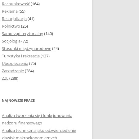
Rachunkowość
(164)
Reklama
(55)
Resocjalizacja
(41)
Rolnictwo
(25)
Samorząd terytorialny
(140)
Socjologia
(72)
Stosunki międzynarodowe
(24)
Turystyka i rekreacja
(137)
Ubezpieczenia
(75)
Zarządzanie
(284)
ZZL
(288)
NAJNOWSZE PRACE
Analiza tworzenia się i funkcjonowania
nadzoru finansowego
Analiza techniczna jako odzwierciedlenie
zjawisk makroekonomicznych