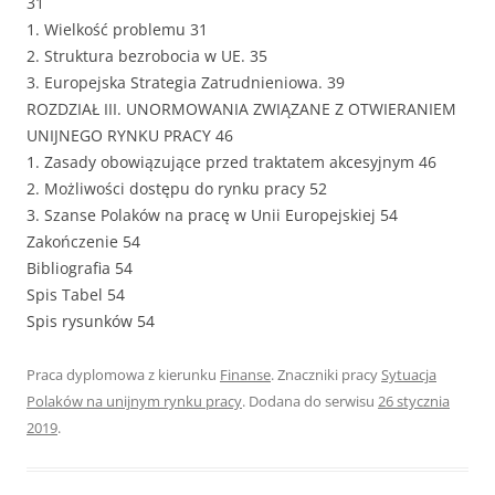
31
1. Wielkość problemu 31
2. Struktura bezrobocia w UE. 35
3. Europejska Strategia Zatrudnieniowa. 39
ROZDZIAŁ III. UNORMOWANIA ZWIĄZANE Z OTWIERANIEM
UNIJNEGO RYNKU PRACY 46
1. Zasady obowiązujące przed traktatem akcesyjnym 46
2. Możliwości dostępu do rynku pracy 52
3. Szanse Polaków na pracę w Unii Europejskiej 54
Zakończenie 54
Bibliografia 54
Spis Tabel 54
Spis rysunków 54
Praca dyplomowa z kierunku
Finanse
. Znaczniki pracy
Sytuacja
Polaków na unijnym rynku pracy
. Dodana do serwisu
26 stycznia
2019
.