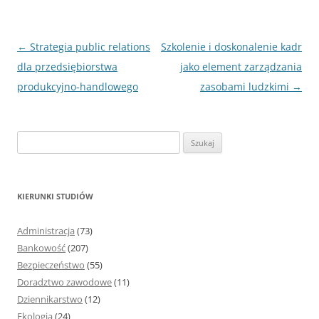
Nawigacja
←
Strategia public relations
Szkolenie i doskonalenie kadr
wpisu
dla przedsiębiorstwa
jako element zarządzania
produkcyjno-handlowego
zasobami ludzkimi
→
S
z
u
k
KIERUNKI STUDIÓW
a
j
Administracja
(73)
:
Bankowość
(207)
Bezpieczeństwo
(55)
Doradztwo zawodowe
(11)
Dziennikarstwo
(12)
Ekologia
(24)