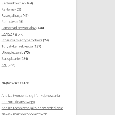
Rachunkowość
(164)
Reklama
(55)
Resocjalizacja
(41)
Rolnictwo
(25)
Samorząd terytorialny
(140)
Socjologia
(72)
Stosunki międzynarodowe
(24)
Turystyka i rekreacja
(137)
Ubezpieczenia
(75)
Zarządzanie
(284)
ZZL
(288)
NAJNOWSZE PRACE
Analiza tworzenia się i funkcjonowania
nadzoru finansowego
Analiza techniczna jako odzwierciedlenie
zjawisk makroekonomicznych