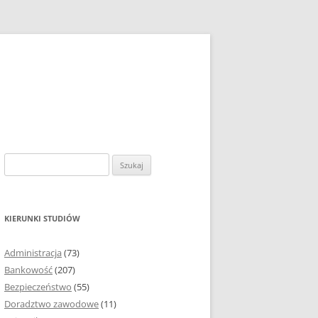
S
z
u
k
KIERUNKI STUDIÓW
a
j
Administracja
(73)
:
Bankowość
(207)
Bezpieczeństwo
(55)
Doradztwo zawodowe
(11)