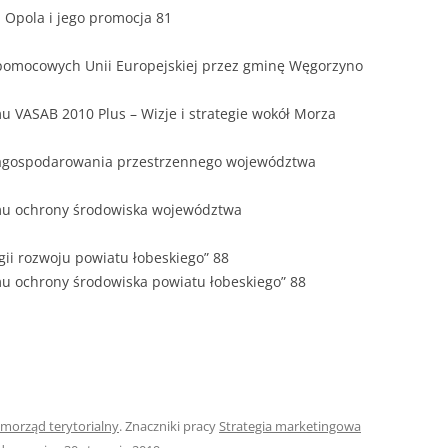
 Opola i jego promocja 81
w pomocowych Unii Europejskiej przez gminę Węgorzyno
mu VASAB 2010 Plus – Wizje i strategie wokół Morza
 zagospodarowania przestrzennego województwa
amu ochrony środowiska województwa
egii rozwoju powiatu łobeskiego” 88
mu ochrony środowiska powiatu łobeskiego” 88
morząd terytorialny
. Znaczniki pracy
Strategia marketingowa