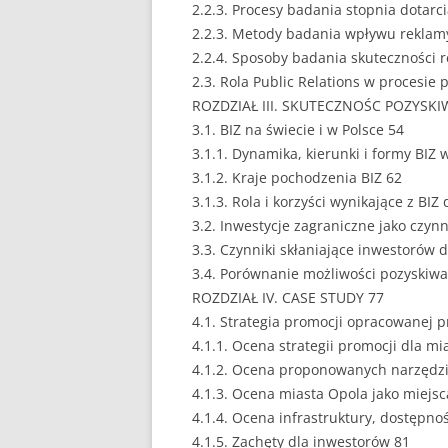
2.2.3. Procesy badania stopnia dotar
2.2.3. Metody badania wpływu reklam
2.2.4. Sposoby badania skuteczności 
2.3. Rola Public Relations w procesie 
ROZDZIAŁ III. SKUTECZNOŚC POZYSKIW
3.1. BIZ na świecie i w Polsce 54
3.1.1. Dynamika, kierunki i formy BIZ 
3.1.2. Kraje pochodzenia BIZ 62
3.1.3. Rola i korzyści wynikające z BIZ 
3.2. Inwestycje zagraniczne jako czyn
3.3. Czynniki skłaniające inwestorów 
3.4. Porównanie możliwości pozyskiwan
ROZDZIAŁ IV. CASE STUDY 77
4.1. Strategia promocji opracowanej 
4.1.1. Ocena strategii promocji dla mi
4.1.2. Ocena proponowanych narzędzi
4.1.3. Ocena miasta Opola jako miejsc
4.1.4. Ocena infrastruktury, dostępno
4.1.5. Zachęty dla inwestorów 81