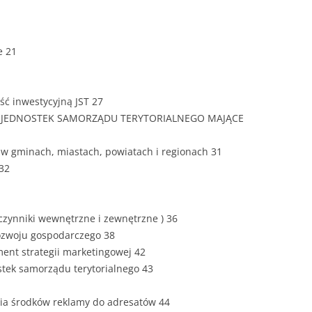
e 21
ść inwestycyjną JST 27
NE JEDNOSTEK SAMORZĄDU TERYTORIALNEGO MAJĄCE
j w gminach, miastach, powiatach i regionach 31
 32
czynniki wewnętrzne i zewnętrzne ) 36
ozwoju gospodarczego 38
ement strategii marketingowej 42
stek samorządu terytorialnego 43
cia środków reklamy do adresatów 44