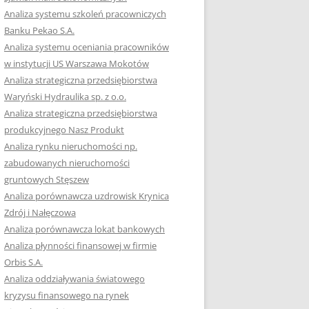
Analiza systemu szkoleń pracowniczych
Banku Pekao S.A.
Analiza systemu oceniania pracowników
w instytucji US Warszawa Mokotów
Analiza strategiczna przedsiębiorstwa
Waryński Hydraulika sp. z o.o.
Analiza strategiczna przedsiębiorstwa
produkcyjnego Nasz Produkt
Analiza rynku nieruchomości np.
zabudowanych nieruchomości
gruntowych Stęszew
Analiza porównawcza uzdrowisk Krynica
Zdrój i Nałęczowa
Analiza porównawcza lokat bankowych
Analiza płynności finansowej w firmie
Orbis S.A.
Analiza oddziaływania światowego
kryzysu finansowego na rynek