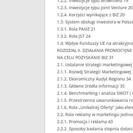
1.2.2. Inwestycje typu Brownfield 19
1.2.3. Inwestycje typu Joint Venture 20
1.2.4. Korzyści wynikające z BIZ 20
1.3. System obsługi inwestora w Polsc
1.3.1. Rola PAIiIZ 21
1.3.2. Rola JST 24
1.4. Wpływ Funduszy UE na atrakcyjno
ROZDZIAŁ II. DZIAŁANIA PROMOCYJ
NA CELU POZYSKANIE BIZ 31
2.1. Ustalanie strategii marketingowe
2.1.1. Rozwój Strategii Marketingowej
2.1.2. Ekonomiczny Audyt Regionu 34
2.1.3. Główne źródła informacji 35
2.1.4. Benchmarking i analiza SWOT ( 
2.1.5. Przestrzenne uwarunkowania r
2.1.6. Rola „Unikalnej Oferty” jako el
2.2. Rola reklamy w marketingu jedno
2.2.1. Promocja i reklama 43
2.2.2. Sposoby badania stopnia dotar