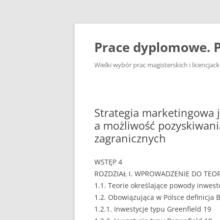
Przejdź
do
treści
Prace dyplomowe. P
Wielki wybór prac magisterskich i licencja
Strategia marketingowa 
a możliwość pozyskiwani
zagranicznych
WSTĘP 4
ROZDZIAŁ I. WPROWADZENIE DO TEOR
1.1. Teorie określające powody inwes
1.2. Obowiązująca w Polsce definicja B
1.2.1. Inwestycje typu Greenfield 19