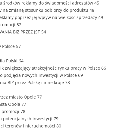
cia środków reklamy do świadomości adresatów 45
y na zmianę stosunku odbiorcy do produktu 48
reklamy poprzez jej wpływ na wielkość sprzedaży 49
promocji 52
ANIA BIZ PRZEZ JST 54
w Polsce 57
dla Polski 64
nik zwiększający atrakcyjność rynku pracy w Polsce 66
do podjęcia nowych inwestycji w Polsce 69
ia BIZ przez Polskę i inne kraje 73
przez miasto Opole 77
asta Opola 77
 promocji 78
a potencjalnych inwestycji 79
ści terenów i nieruchomości 80