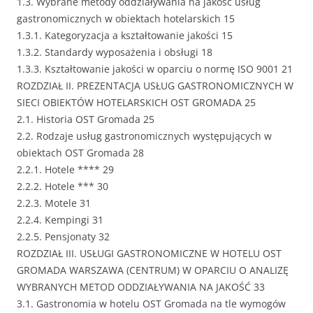
1.3. Wybrane metody oddziaływania na jakość usług
gastronomicznych w obiektach hotelarskich 15
1.3.1. Kategoryzacja a kształtowanie jakości 15
1.3.2. Standardy wyposażenia i obsługi 18
1.3.3. Kształtowanie jakości w oparciu o normę ISO 9001 21
ROZDZIAŁ II. PREZENTACJA USŁUG GASTRONOMICZNYCH W
SIECI OBIEKTÓW HOTELARSKICH OST GROMADA 25
2.1. Historia OST Gromada 25
2.2. Rodzaje usług gastronomicznych występujących w
obiektach OST Gromada 28
2.2.1. Hotele **** 29
2.2.2. Hotele *** 30
2.2.3. Motele 31
2.2.4. Kempingi 31
2.2.5. Pensjonaty 32
ROZDZIAŁ III. USŁUGI GASTRONOMICZNE W HOTELU OST
GROMADA WARSZAWA (CENTRUM) W OPARCIU O ANALIZĘ
WYBRANYCH METOD ODDZIAŁYWANIA NA JAKOŚĆ 33
3.1. Gastronomia w hotelu OST Gromada na tle wymogów