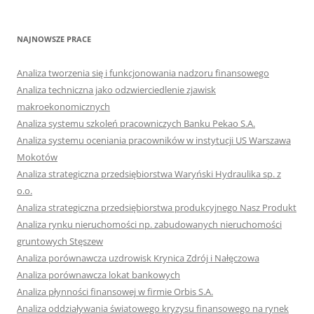
NAJNOWSZE PRACE
Analiza tworzenia się i funkcjonowania nadzoru finansowego
Analiza techniczna jako odzwierciedlenie zjawisk
makroekonomicznych
Analiza systemu szkoleń pracowniczych Banku Pekao S.A.
Analiza systemu oceniania pracowników w instytucji US Warszawa
Mokotów
Analiza strategiczna przedsiębiorstwa Waryński Hydraulika sp. z
o.o.
Analiza strategiczna przedsiębiorstwa produkcyjnego Nasz Produkt
Analiza rynku nieruchomości np. zabudowanych nieruchomości
gruntowych Stęszew
Analiza porównawcza uzdrowisk Krynica Zdrój i Nałęczowa
Analiza porównawcza lokat bankowych
Analiza płynności finansowej w firmie Orbis S.A.
Analiza oddziaływania światowego kryzysu finansowego na rynek