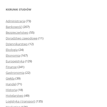
u
k
KIERUNKI STUDIÓW
a
j
Administracja
(73)
:
Bankowość
(207)
Bezpieczeństwo
(55)
Doradztwo zawodowe
(11)
Dziennikarstwo
(12)
Ekologia
(24)
Ekonomia
(167)
Europeistyka
(129)
Finanse
(241)
Gastronomia
(22)
Giełda
(39)
Handel
(71)
Historia
(18)
Hotelarstwo
(49)
Logistyka i transport
(135)