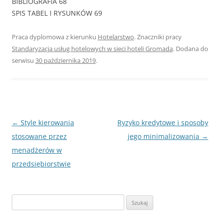
BIBLIOGRAFIA 68
SPIS TABEL I RYSUNKÓW 69
Praca dyplomowa z kierunku
Hotelarstwo
. Znaczniki pracy
Standaryzacja usług hotelowych w sieci hoteli Gromada
. Dodana do
serwisu
30 października 2019
.
Nawigacja
←
Style kierowania
Ryzyko kredytowe i sposoby
wpisu
stosowane przez
jego minimalizowania
→
menadżerów w
przedsiębiorstwie
S
z