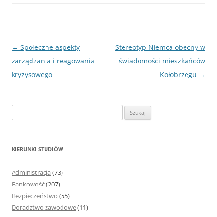
Nawigacja
←
Społeczne aspekty
Stereotyp Niemca obecny w
wpisu
zarządzania i reagowania
świadomości mieszkańców
kryzysowego
Kołobrzegu
→
S
z
u
k
KIERUNKI STUDIÓW
a
j
Administracja
(73)
:
Bankowość
(207)
Bezpieczeństwo
(55)
Doradztwo zawodowe
(11)