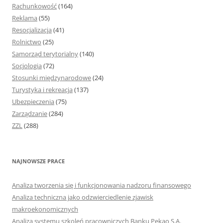
Rachunkowość
(164)
Reklama
(55)
Resocjalizacja
(41)
Rolnictwo
(25)
Samorząd terytorialny
(140)
Socjologia
(72)
Stosunki międzynarodowe
(24)
Turystyka i rekreacja
(137)
Ubezpieczenia
(75)
Zarządzanie
(284)
ZZL
(288)
NAJNOWSZE PRACE
Analiza tworzenia się i funkcjonowania nadzoru finansowego
Analiza techniczna jako odzwierciedlenie zjawisk
makroekonomicznych
Analiza systemu szkoleń pracowniczych Banku Pekao S.A.