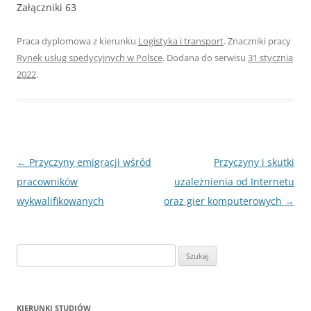
Załączniki 63
Praca dyplomowa z kierunku
Logistyka i transport
. Znaczniki pracy
Rynek usług spedycyjnych w Polsce
. Dodana do serwisu
31 stycznia
2022
.
Nawigacja
←
Przyczyny emigracji wśród
Przyczyny i skutki
wpisu
pracowników
uzależnienia od Internetu
wykwalifikowanych
oraz gier komputerowych
→
S
z
u
k
KIERUNKI STUDIÓW