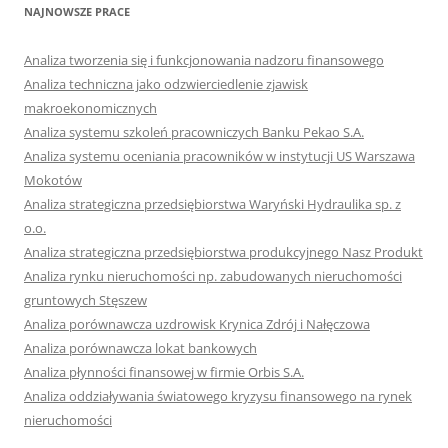
NAJNOWSZE PRACE
Analiza tworzenia się i funkcjonowania nadzoru finansowego
Analiza techniczna jako odzwierciedlenie zjawisk
makroekonomicznych
Analiza systemu szkoleń pracowniczych Banku Pekao S.A.
Analiza systemu oceniania pracowników w instytucji US Warszawa
Mokotów
Analiza strategiczna przedsiębiorstwa Waryński Hydraulika sp. z
o.o.
Analiza strategiczna przedsiębiorstwa produkcyjnego Nasz Produkt
Analiza rynku nieruchomości np. zabudowanych nieruchomości
gruntowych Stęszew
Analiza porównawcza uzdrowisk Krynica Zdrój i Nałęczowa
Analiza porównawcza lokat bankowych
Analiza płynności finansowej w firmie Orbis S.A.
Analiza oddziaływania światowego kryzysu finansowego na rynek
nieruchomości