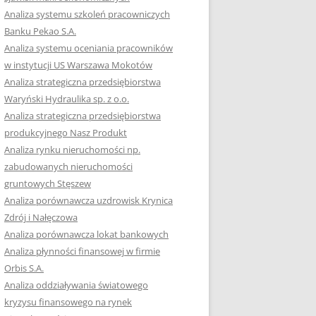
Analiza systemu szkoleń pracowniczych
Banku Pekao S.A.
Analiza systemu oceniania pracowników
w instytucji US Warszawa Mokotów
Analiza strategiczna przedsiębiorstwa
Waryński Hydraulika sp. z o.o.
Analiza strategiczna przedsiębiorstwa
produkcyjnego Nasz Produkt
Analiza rynku nieruchomości np.
zabudowanych nieruchomości
gruntowych Stęszew
Analiza porównawcza uzdrowisk Krynica
Zdrój i Nałęczowa
Analiza porównawcza lokat bankowych
Analiza płynności finansowej w firmie
Orbis S.A.
Analiza oddziaływania światowego
kryzysu finansowego na rynek