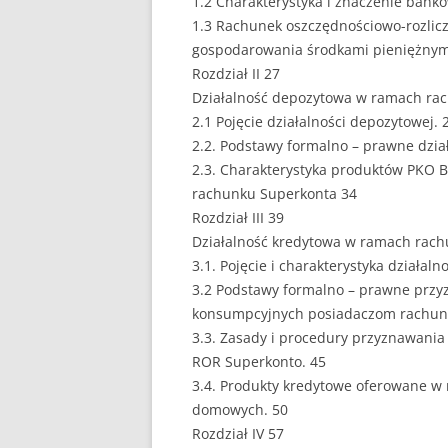
1.2 Charakterystyka i znaczenie banko
1.3 Rachunek oszczędnościowo-rozlicz
gospodarowania środkami pieniężnym
Rozdział II 27
Działalność depozytowa w ramach rac
2.1 Pojęcie działalności depozytowej. 
2.2. Podstawy formalno – prawne dzia
2.3. Charakterystyka produktów PKO B
rachunku Superkonta 34
Rozdział III 39
Działalność kredytowa w ramach rach
3.1. Pojęcie i charakterystyka działaln
3.2 Podstawy formalno – prawne przy
konsumpcyjnych posiadaczom rachun
3.3. Zasady i procedury przyznawani
ROR Superkonto. 45
3.4. Produkty kredytowe oferowane 
domowych. 50
Rozdział IV 57