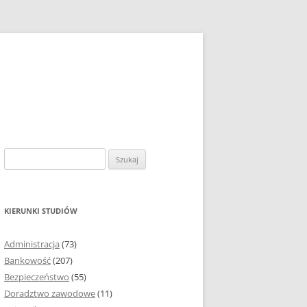
S
z
u
k
KIERUNKI STUDIÓW
a
j
Administracja
(73)
:
Bankowość
(207)
Bezpieczeństwo
(55)
Doradztwo zawodowe
(11)