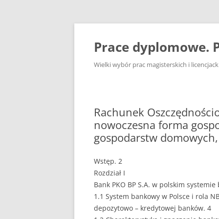
Przejdź
do
treści
Prace dyplomowe. P
Wielki wybór prac magisterskich i licencja
Rachunek Oszczędnościo
nowoczesna forma gospo
gospodarstw domowych, 
Wstęp. 2
Rozdział I
Bank PKO BP S.A. w polskim systemie
1.1 System bankowy w Polsce i rola N
depozytowo – kredytowej banków. 4