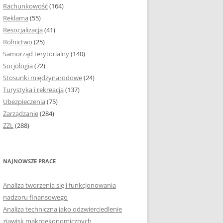
Rachunkowość
(164)
Reklama
(55)
Resocjalizacja
(41)
Rolnictwo
(25)
Samorząd terytorialny
(140)
Socjologia
(72)
Stosunki międzynarodowe
(24)
Turystyka i rekreacja
(137)
Ubezpieczenia
(75)
Zarządzanie
(284)
ZZL
(288)
NAJNOWSZE PRACE
Analiza tworzenia się i funkcjonowania
nadzoru finansowego
Analiza techniczna jako odzwierciedlenie
zjawisk makroekonomicznych