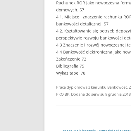
Rachunek ROR jako nowoczesna forma
domowych. 57
4.1. Miejsce i znaczenie rachunku RO
bankowości detalicznej. 57
4.2. Kształtowanie się potrzeb depoz
perspektywie rozwoju bankowości deta
4.3 Znaczenie i rozwój nowoczesnej te
4.4 Bankowość elektroniczna jako no
Zakończenie 72
Bibliografia 75
Wykaz tabel 78
Praca dyplomowa z kierunku
Bankowość
. 
PKO BP
. Dodana do serwisu
9 grudnia 2018
Nawigacja