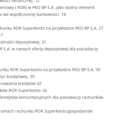
wości detalicznej. 12
eniowy ( ROR) w PKO BP S.A. jako istotny element
i we współczesnej bankowości. 18
hunku ROR Superkonto na przykładzie PKO BP S.A. 27
27
łalności depozytowej. 31
P S.A. w ramach oferty depozytowej dla posiadaczy
unku ROR Superkonto na przykładzie PKO BP S.A. 39
ości kredytowej. 39
znawania kredytów 42
ków ROR Superkonto. 42
a kredytów konsumpcyjnych dla posiadaczy rachunków
w ramach rachunku ROR Superkonto gospodarstw