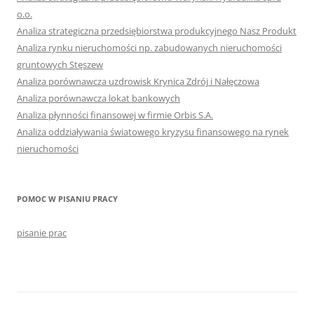
o.o.
Analiza strategiczna przedsiębiorstwa produkcyjnego Nasz Produkt
Analiza rynku nieruchomości np. zabudowanych nieruchomości
gruntowych Stęszew
Analiza porównawcza uzdrowisk Krynica Zdrój i Nałęczowa
Analiza porównawcza lokat bankowych
Analiza płynności finansowej w firmie Orbis S.A.
Analiza oddziaływania światowego kryzysu finansowego na rynek
nieruchomości
POMOC W PISANIU PRACY
pisanie prac