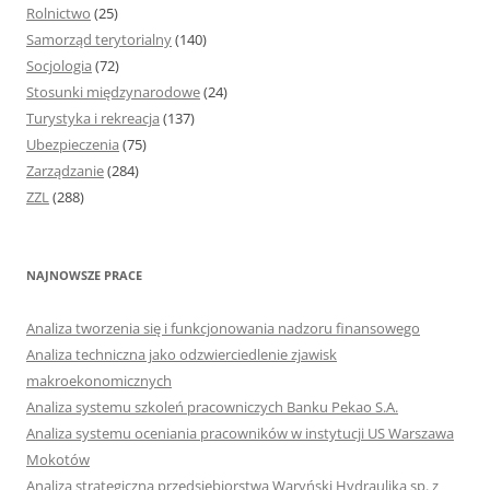
Rolnictwo
(25)
Samorząd terytorialny
(140)
Socjologia
(72)
Stosunki międzynarodowe
(24)
Turystyka i rekreacja
(137)
Ubezpieczenia
(75)
Zarządzanie
(284)
ZZL
(288)
NAJNOWSZE PRACE
Analiza tworzenia się i funkcjonowania nadzoru finansowego
Analiza techniczna jako odzwierciedlenie zjawisk
makroekonomicznych
Analiza systemu szkoleń pracowniczych Banku Pekao S.A.
Analiza systemu oceniania pracowników w instytucji US Warszawa
Mokotów
Analiza strategiczna przedsiębiorstwa Waryński Hydraulika sp. z