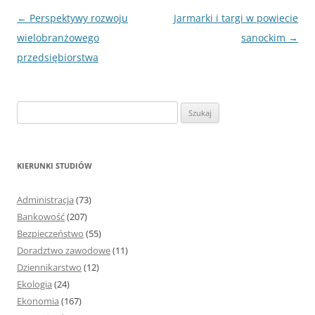
Nawigacja
←
Perspektywy rozwoju
Jarmarki i targi w powiecie
wpisu
wielobranżowego
sanockim
→
przedsiębiorstwa
S
z
u
k
KIERUNKI STUDIÓW
a
j
Administracja
(73)
:
Bankowość
(207)
Bezpieczeństwo
(55)
Doradztwo zawodowe
(11)
Dziennikarstwo
(12)
Ekologia
(24)
Ekonomia
(167)