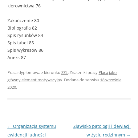
kierownictwa 76
Zakończenie 80
Bibliografia 82
Spis rysunków 84
Spis tabel 85
Spis wykresów 86
Aneks 87
Praca dyplomowa z kierunku
ZZL
. Znaczniki pracy
Płaca jako
główny element motywacyjny
. Dodana do serwisu
18 września
2020
.
Nawigacja
←
Organizacja systemu
Zjawisko patologii i dewiacji
wpisu
ewidencji ludności
w życiu rodzinnym
→