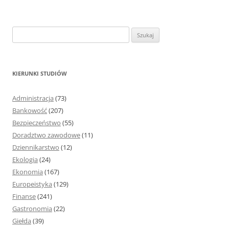
S
z
u
k
KIERUNKI STUDIÓW
a
j
Administracja
(73)
:
Bankowość
(207)
Bezpieczeństwo
(55)
Doradztwo zawodowe
(11)
Dziennikarstwo
(12)
Ekologia
(24)
Ekonomia
(167)
Europeistyka
(129)
Finanse
(241)
Gastronomia
(22)
Giełda
(39)