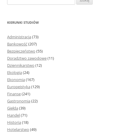
z
u
k
KIERUNKI STUDIÓW
a
j
Administracja
(73)
:
Bankowość
(207)
Bezpieczeństwo
(55)
Doradztwo zawodowe
(11)
Dziennikarstwo
(12)
Ekologia
(24)
Ekonomia
(167)
Europeistyka
(129)
Finanse
(241)
Gastronomia
(22)
Giełda
(39)
Handel
(71)
Historia
(18)
Hotelarstwo
(49)