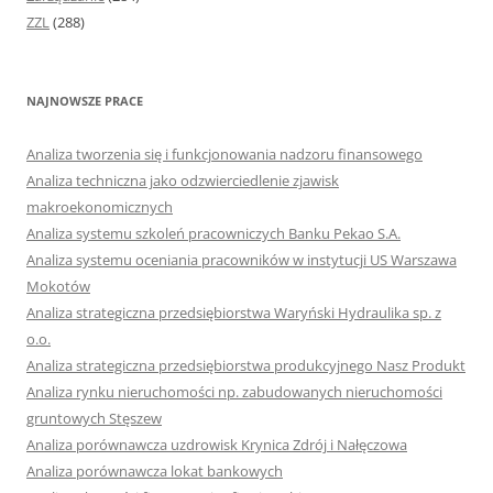
ZZL
(288)
NAJNOWSZE PRACE
Analiza tworzenia się i funkcjonowania nadzoru finansowego
Analiza techniczna jako odzwierciedlenie zjawisk
makroekonomicznych
Analiza systemu szkoleń pracowniczych Banku Pekao S.A.
Analiza systemu oceniania pracowników w instytucji US Warszawa
Mokotów
Analiza strategiczna przedsiębiorstwa Waryński Hydraulika sp. z
o.o.
Analiza strategiczna przedsiębiorstwa produkcyjnego Nasz Produkt
Analiza rynku nieruchomości np. zabudowanych nieruchomości
gruntowych Stęszew
Analiza porównawcza uzdrowisk Krynica Zdrój i Nałęczowa
Analiza porównawcza lokat bankowych