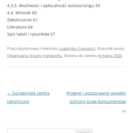
4.3.5. Możliwość i opłacalność outsoursingu 59
4.4. Wnioski 60
Zakończenie 61
Literatura 64
Spis tabel i rysunków 67
Praca dyplomowa z kierunku
Logistyka i transport
. Znaczniki pracy
Organizacja i koszty transportu
. Dodana do serwisu
8 marca 2020
.
Nawigacja
←
Europejskie centra
Prawne i pozaprawne aspekty
wpisu
logistyczne
ochrony praw konsumentów
→
S