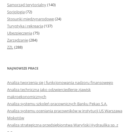
Samorząd terytorialny
(140)
Socjologia
(72)
Stosunki międzynarodowe
(24)
Turystyka i rekreacja
(137)
Ubezpieczenia
(75)
Zarządzanie
(284)
ZZL
(288)
NAJNOWSZE PRACE
Analiza tworzenia się i funkcjonowania nadzoru finansowego
Analiza techniczna jako odzwierciedlenie zjawisk
makroekonomicznych
Analiza systemu szkoleń pracowniczych Banku Pekao S.A.
Analiza systemu oceniania pracowników w instytucji US Warszawa
Mokotów
Analiza strategiczna przedsiębiorstwa Waryński Hydraulika sp. z