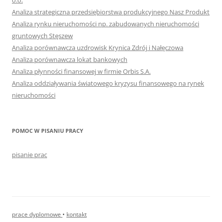
o.o.
Analiza strategiczna przedsiębiorstwa produkcyjnego Nasz Produkt
Analiza rynku nieruchomości np. zabudowanych nieruchomości
gruntowych Stęszew
Analiza porównawcza uzdrowisk Krynica Zdrój i Nałęczowa
Analiza porównawcza lokat bankowych
Analiza płynności finansowej w firmie Orbis S.A.
Analiza oddziaływania światowego kryzysu finansowego na rynek
nieruchomości
POMOC W PISANIU PRACY
pisanie prac
prace dyplomowe
•
kontakt