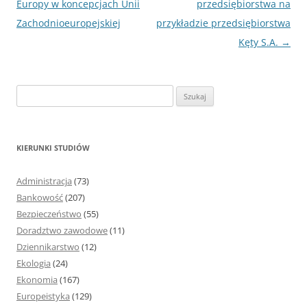
wpisu
Europy w koncepcjach Unii
przedsiębiorstwa na
Zachodnioeuropejskiej
przykładzie przedsiębiorstwa
Kęty S.A.
→
S
z
u
k
KIERUNKI STUDIÓW
a
j
Administracja
(73)
:
Bankowość
(207)
Bezpieczeństwo
(55)
Doradztwo zawodowe
(11)
Dziennikarstwo
(12)
Ekologia
(24)
Ekonomia
(167)
Europeistyka
(129)