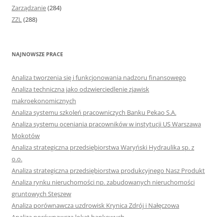
Zarządzanie
(284)
ZZL
(288)
NAJNOWSZE PRACE
Analiza tworzenia się i funkcjonowania nadzoru finansowego
Analiza techniczna jako odzwierciedlenie zjawisk
makroekonomicznych
Analiza systemu szkoleń pracowniczych Banku Pekao S.A.
Analiza systemu oceniania pracowników w instytucji US Warszawa
Mokotów
Analiza strategiczna przedsiębiorstwa Waryński Hydraulika sp. z
o.o.
Analiza strategiczna przedsiębiorstwa produkcyjnego Nasz Produkt
Analiza rynku nieruchomości np. zabudowanych nieruchomości
gruntowych Stęszew
Analiza porównawcza uzdrowisk Krynica Zdrój i Nałęczowa