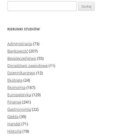
S
z
u
k
KIERUNKI STUDIÓW
a
j
Administracja
(73)
:
Bankowość
(207)
Bezpieczeństwo
(55)
Doradztwo zawodowe
(11)
Dziennikarstwo
(12)
Ekologia
(24)
Ekonomia
(167)
Europeistyka
(129)
Finanse
(241)
Gastronomia
(22)
Giełda
(39)
Handel
(71)
Historia
(18)