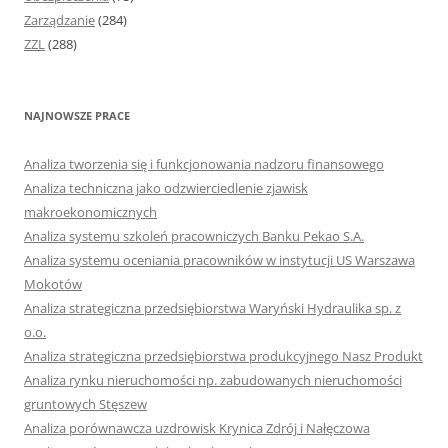
Zarządzanie
(284)
ZZL
(288)
NAJNOWSZE PRACE
Analiza tworzenia się i funkcjonowania nadzoru finansowego
Analiza techniczna jako odzwierciedlenie zjawisk
makroekonomicznych
Analiza systemu szkoleń pracowniczych Banku Pekao S.A.
Analiza systemu oceniania pracowników w instytucji US Warszawa
Mokotów
Analiza strategiczna przedsiębiorstwa Waryński Hydraulika sp. z
o.o.
Analiza strategiczna przedsiębiorstwa produkcyjnego Nasz Produkt
Analiza rynku nieruchomości np. zabudowanych nieruchomości
gruntowych Stęszew
Analiza porównawcza uzdrowisk Krynica Zdrój i Nałęczowa