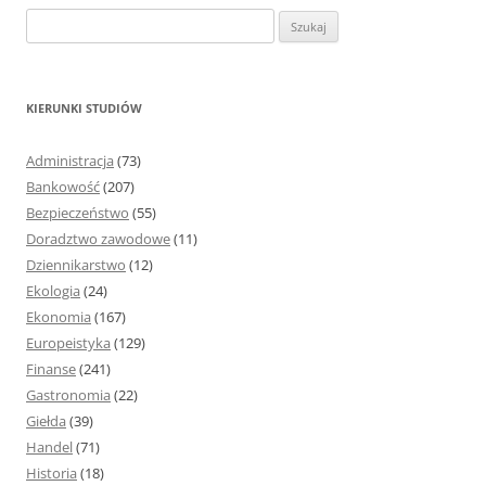
S
z
u
k
KIERUNKI STUDIÓW
a
j
Administracja
(73)
:
Bankowość
(207)
Bezpieczeństwo
(55)
Doradztwo zawodowe
(11)
Dziennikarstwo
(12)
Ekologia
(24)
Ekonomia
(167)
Europeistyka
(129)
Finanse
(241)
Gastronomia
(22)
Giełda
(39)
Handel
(71)
Historia
(18)