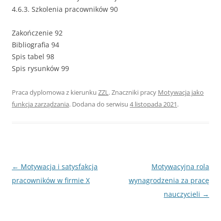
4.6.3. Szkolenia pracowników 90
Zakończenie 92
Bibliografia 94
Spis tabel 98
Spis rysunków 99
Praca dyplomowa z kierunku
ZZL
. Znaczniki pracy
Motywacja jako
funkcja zarządzania
. Dodana do serwisu
4 listopada 2021
.
Nawigacja
←
Motywacja i satysfakcja
Motywacyjna rola
wpisu
pracowników w firmie X
wynagrodzenia za pracę
nauczycieli
→